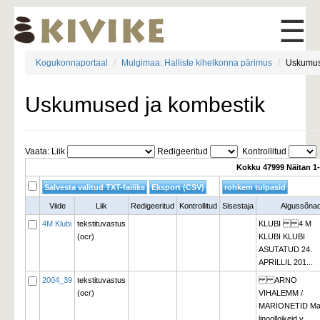
☰
Kogukonnaportaal
Mulgimaa: Halliste kihelkonna pärimus
Uskumus
Uskumused ja kombestik
Vaata: Liik 
Redigeeritud 
Kontrollitud 
Kokku 47999 Näitan 1
Viide
Liik
Redigeeritud
Kontrollitud
Sisestaja
Algussõna
4M Klubi
tekstituvastus
KLUBI 4 M
(ocr)
KLUBI KLUBI
ASUTATUD 24.
APRILLIL 201...
2004_39
tekstituvastus
ARNO 
(ocr)
VIHALEMM /
MARIONETID Ma
linoolloikeid v...