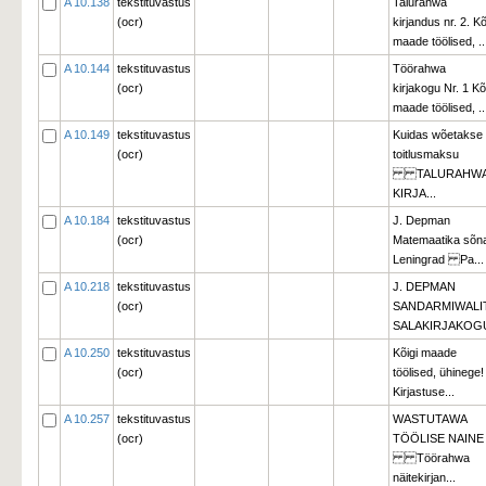
A 10.138
tekstituvastus
Talurahwa
(ocr)
kirjandus nr. 2. Kõ
maade töölised, ..
A 10.144
tekstituvastus
Töörahwa
(ocr)
kirjakogu Nr. 1 Kõ
maade töölised, ..
A 10.149
tekstituvastus
Kuidas wõetakse
(ocr)
toitlusmaksu
TALURAHWA
KIRJA...
A 10.184
tekstituvastus
J. Depman
(ocr)
Matemaatika sõna
Leningrad Pa...
A 10.218
tekstituvastus
J. DEPMAN
(ocr)
SANDARMIWALIT
SALAKIRJAKOGU
A 10.250
tekstituvastus
Kõigi maade
(ocr)
töölised, ühinege!
Kirjastuse...
A 10.257
tekstituvastus
WASTUTAWA
(ocr)
TÖÖLISE NAINE
Töörahwa 
näitekirjan...