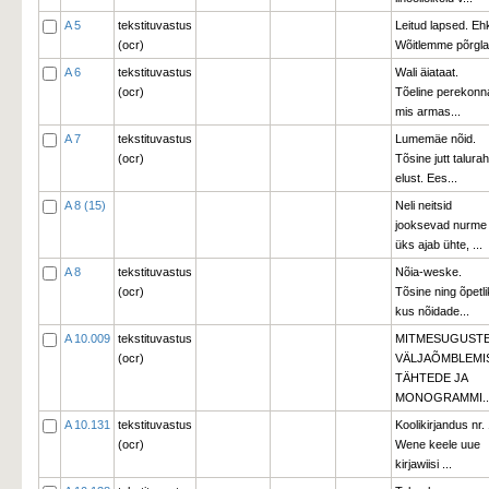
A 5
tekstituvastus
Leitud lapsed. Eh
(ocr)
Wõitlemme põrglas
A 6
tekstituvastus
Wali äiataat.
(ocr)
Tõeline perekonna
mis armas...
A 7
tekstituvastus
Lumemäe nõid.
(ocr)
Tõsine jutt talura
elust. Ees...
A 8 (15)
Neli neitsid
jooksevad nurme p
üks ajab ühte, ...
A 8
tekstituvastus
Nõia-weske.
(ocr)
Tõsine ning õpetli
kus nõidade...
A 10.009
tekstituvastus
MITMESUGUST
(ocr)
VÄLJAÕMBLEMI
TÄHTEDE JA
MONOGRAMMI..
A 10.131
tekstituvastus
Koolikirjandus nr.
(ocr)
Wene keele uue 
kirjawiisi ...