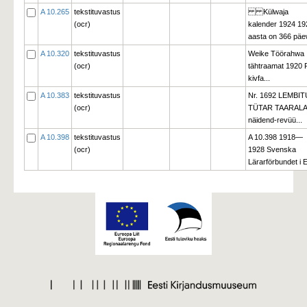
A 10.265
tekstituvastus
Külwaja 
(ocr)
kalender 1924 19
aasta on 366 päew
A 10.320
tekstituvastus
Weike Töörahwa
(ocr)
tähtraamat 1920
kivfa...
A 10.383
tekstituvastus
Nr. 1692 LEMBIT
(ocr)
TÜTAR TAARAL
näidend-revüü...
A 10.398
tekstituvastus
A 10.398 1918—
(ocr)
1928 Svenska
Lärarförbundet i Es