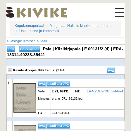
☰
Kogukonnaportaal
Mulgimaa: Halliste kihelkonna pärimus
Uskumused ja kombestik
> Otsingutulemused
> Säilik
Pala | Käsikirjapala | E 69131/2 (4) | ERA-
13314-40238-35441
Kasutuskoopia JPG Esitus
(2 faili)
1
Viide
E 71, 69131
PID
ERA-21039-39735-44924
Nimetus
era_e_071_69131.jpg
Liik
Fail / Pildifail
2