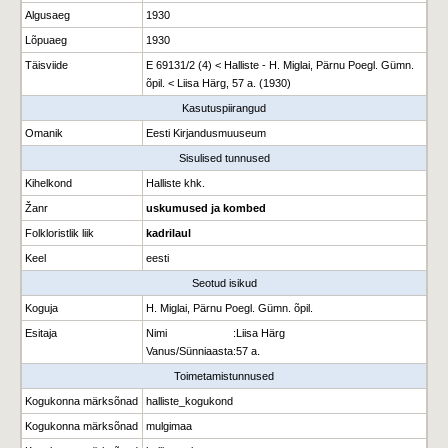
Algusaeg
1930
Lõpuaeg
1930
Täisviide
E 69131/2 (4) < Halliste - H. Miglai, Pärnu Poegl. Gümn.
õpil. < Liisa Härg, 57 a. (1930)
Kasutuspiirangud
Omanik
Eesti Kirjandusmuuseum
Sisulised tunnused
Kihelkond
Halliste khk.
Žanr
uskumused ja kombed
Folkloristlik liik
kadrilaul
Keel
eesti
Seotud isikud
Koguja
H. Miglai, Pärnu Poegl. Gümn. õpil.
Esitaja
Nimi
:
Liisa Härg
Vanus/Sünniaasta
:
57 a.
Toimetamistunnused
Kogukonna märksõnad
halliste_kogukond
Kogukonna märksõnad
mulgimaa