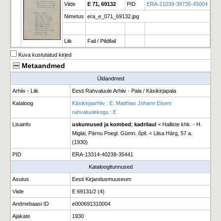
Viide
E 71, 69132
PID
ERA-21039-39735-45004
Nimetus
era_e_071_69132.jpg
Liik
Fail / Pildifail
Kuva kustutatud kirjed
Metaandmed
Üldandmed
Arhiiv - Liik
Eesti Rahvaluule Arhiiv - Pala / Käsikirjapala
Kataloog
Käsikirjaarhiiv : E. Matthias Johann Eiseni
rahvaluulekogu : E
Lisainfo
uskumused ja kombed
;
kadrilaul
< Halliste khk. - H.
Miglai, Pärnu Poegl. Gümn. õpil. < Liisa Härg, 57 a.
(1930)
PID
ERA-13314-40238-35441
Kataloogitunnused
Asutus
Eesti Kirjandusmuuseum
Viide
E 69131/2 (4)
Andmebaasi ID
e000691310004
Ajakate
1930