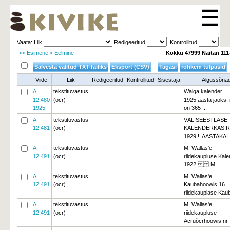
☰
Vaata: Liik 
Redigeeritud 
Kontrollitud 
<< Esimene
< Eelmine
Kokku 47999 Näitan 111
Viide
Liik
Redigeeritud
Kontrollitud
Sisestaja
Algussõna
A
tekstituvastus
Walga kalender
12.480
(ocr)
1925 aasta jaoks, m
1925
on 365 ...
A
tekstituvastus
VÄLISEESTLASE
12.481
(ocr)
KALENDERKÄSI
1929 !. AASTAKÄI..
A
tekstituvastus
M. Wallas'e
12.491
(ocr)
riidekaupluse Kale
1922 M....
A
tekstituvastus
M. Wallas'e
12.491
(ocr)
Kaubahoowis 16
riidekauplase Kaub
A
tekstituvastus
M. Wallas'e
12.491
(ocr)
riidekaupluse
Acruõcrhoowis nr, 