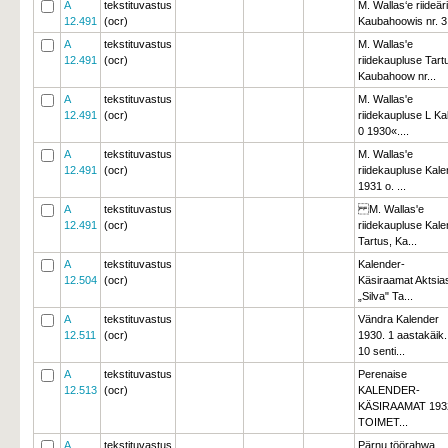
A
tekstituvastus
M. Wallas‘e riideäri
12.491
(ocr)
Kaubahoowis nr. 3 
A
tekstituvastus
M. Wallas'e
12.491
(ocr)
riidekaupluse Tart
Kaubahoow nr...
A
tekstituvastus
M. Wallas'e
12.491
(ocr)
riidekaupluse L Ka
0 1930«....
A
tekstituvastus
M. Wallas'e
12.491
(ocr)
riidekaupluse Kale
1931 o. ...
A
tekstituvastus
M. Wallas'e 
12.491
(ocr)
riidekaupluse Kale
Tartus, Ka...
A
tekstituvastus
Kalender- 
12.504
(ocr)
Käsiraamat Aktsias
„Silva" Ta...
A
tekstituvastus
Vändra Kalender
12.511
(ocr)
1930. 1 aastakäik.
10 senti...
A
tekstituvastus
Perenaise
12.513
(ocr)
KALENDER-
KÄSIRAAMAT 193
TOIMET...
A
tekstituvastus
Pärnu töörahwa