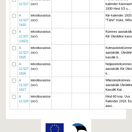
12.517
(ocr)
kalender-käsiraam
1930 Hind 1O s...
A
tekstituvastus
Kiir-kalender 1920
12.527
(ocr)
"Tähe" trükk, Wõrus
1920
A
tekstituvastus
Kümnes aastakäik
12.527
(ocr)
Kiir Üleüldine kasul
(1922)
A
tekstituvastus
Kolmasteistkümne
12.527
(ocr)
aastakäik. Üleüldi
1925
kasulik k...
A
tekstituvastus
Neljasteistkümnes
12.527
(ocr)
aastakäik Kiir Üleü
1926
k...
A
tekstituvastus
Wiiesteistkümnes
12.527
(ocr)
aastakäik Üleüldin
1927
KasuliK Kal...
A
tekstituvastus
Hind 60 kop. Uus
12.529
(ocr)
Kalender 1918. E
aast...