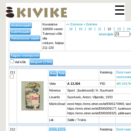
☰
Kuvatakse
<< Esimene
< Eelmine
100000 vastet.
18
19
20
21
22
23
24
Tulemusi võib
leheküljele
olla
rohkem. Näitan
211-220
Vali kõik
211
Kataloog
Eesti raam
noorsooki
Viide
A 13.304
PID
AR-24179
Nimetus
Sport : [luuletused] / A. Suurkask
Lisainfo
Suurkask, Anton; Viljandis; 1933
Märksõnad
eesti https://ems.elnet.ee/id/EMS174969, la
https://ems.elnet.ee/id/EMS009177, luuletu
https://ems.elnet.ee/id/EMS009325, pildiraa
Liik
Säilik / Trükis
212
Kataloog
Eesti raam