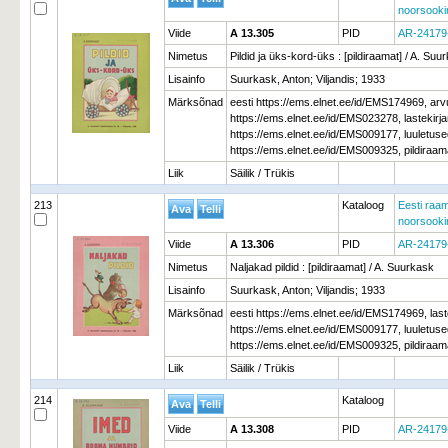
noorsooki
Viide
A 13.305
PID
AR-24179
Nimetus
Pildid ja üks-kord-üks : [pildiraamat] / A. Suu
Lisainfo
Suurkask, Anton; Viljandis; 1933
Märksõnad
eesti https://ems.elnet.ee/id/EMS174969, ar
https://ems.elnet.ee/id/EMS023278, lastekir
https://ems.elnet.ee/id/EMS009177, luuletu
https://ems.elnet.ee/id/EMS009325, pildiraa
Liik
Säilik / Trükis
213
Kataloog
Eesti raam
noorsooki
Viide
A 13.306
PID
AR-24179
Nimetus
Naljakad pildid : [pildiraamat] / A. Suurkask
Lisainfo
Suurkask, Anton; Viljandis; 1933
Märksõnad
eesti https://ems.elnet.ee/id/EMS174969, la
https://ems.elnet.ee/id/EMS009177, luuletu
https://ems.elnet.ee/id/EMS009325, pildiraa
Liik
Säilik / Trükis
214
Kataloog
Viide
A 13.308
PID
AR-24179