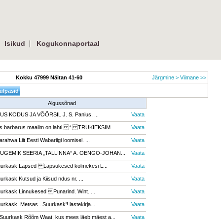
 
| 
Isikud
Kogukonnaportaal
Kokku 47999 Näitan 41-60
Järgmine >
Viimane >>
Algussõnad
IUS KODUS JA VÕÕRSIL J. S. Panius, ...
Vaata
s barbarus maailm on lahti * TRUKIEKSIM...
Vaata
rahwa Liit Eesti Wabariigi loomisel. ...
Vaata
LUGEMIK SEERIA „TALLINNA“ A. OENGO-JOHAN...
Vaata
uurkask Lapsed Lapsukesed kolmekesi L...
Vaata
urkask Kutsud ja Kiisud ndus nr. ...
Vaata
urkask Linnukesed Punarind. Wint. ...
Vaata
urkask. Metsas . Suurkask'! lastekirja...
Vaata
uurkask Rõõm Waat, kus mees läeb mäest a...
Vaata