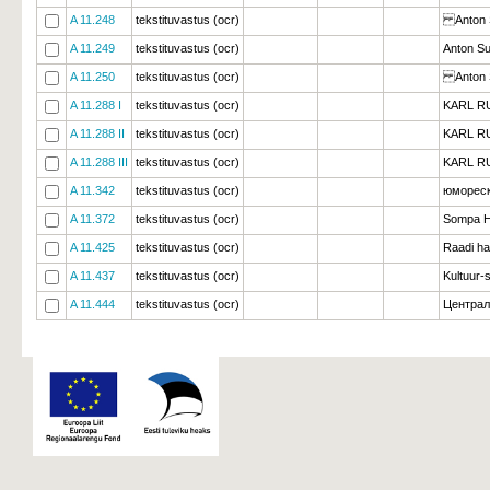
A 11.248
tekstituvastus (ocr)
Anton S
A 11.249
tekstituvastus (ocr)
Anton Su
A 11.250
tekstituvastus (ocr)
Anton Su
A 11.288 I
tekstituvastus (ocr)
KARL RU
A 11.288 II
tekstituvastus (ocr)
KARL RU
A 11.288 III
tekstituvastus (ocr)
KARL RU
A 11.342
tekstituvastus (ocr)
юмореск
A 11.372
tekstituvastus (ocr)
Sompa Ha
A 11.425
tekstituvastus (ocr)
Raadi ha
A 11.437
tekstituvastus (ocr)
Kultuur-s
A 11.444
tekstituvastus (ocr)
Централ