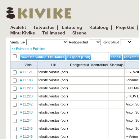
| 
| 
| 
| 
|
Avaleht
Tutvustus
Liitotsing
Kataloog
Projektid
| 
| 
Minu Kivike
Tellimused
Sisene
Vaata: Liik 
Redigeeritud 
Kontrollitud 
<< Esimene
< Eelmine
Viide
Liik
Redigeeritud
Kontrollitud
Sisestaja
A 11.121
tekstituvastus (ocr)
J.S.PAN
A 11.188
tekstituvastus (ocr)
Johanne
A 11.220
tekstituvastus (ocr)
Eesti Maa
A 11.228
tekstituvastus (ocr)
LIIKUV 
A 11.242
tekstituvastus (ocr)
Anton S
A 11.243
tekstituvastus (ocr)
Anton Su
A 11.244
tekstituvastus (ocr)
Anton Su
A 11.245
tekstituvastus (ocr)
Anton Su
A 11.246
tekstituvastus (ocr)
Anton S