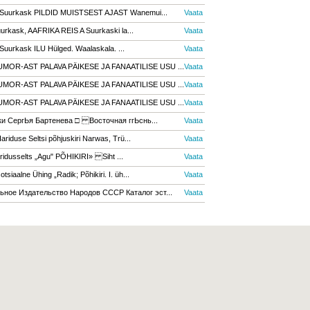
uurkask PILDID MUISTSEST AJAST Wanemui...
Vaata
urkask, AAFRIKA REIS A Suurkaski la...
Vaata
urkask ILU Hülged. Waalaskala. ...
Vaata
MOR-AST PALAVA PÄIKESE JA FANAATILISE USU ...
Vaata
MOR-AST PALAVA PÄIKESE JA FANAATILISE USU ...
Vaata
MOR-AST PALAVA PÄIKESE JA FANAATILISE USU ...
Vaata
и CергЬя Бартеневa □ Восточная ггЬснь...
Vaata
riduse Seltsi põhjuskiri Narwas, Trü...
Vaata
ridusselts „Agu" PÕHIKIRI» Siht ...
Vaata
otsiaalne Ühing „Radik; Põhikiri. I. üh...
Vaata
ьное Издательство Народов СССР Каталог эст...
Vaata