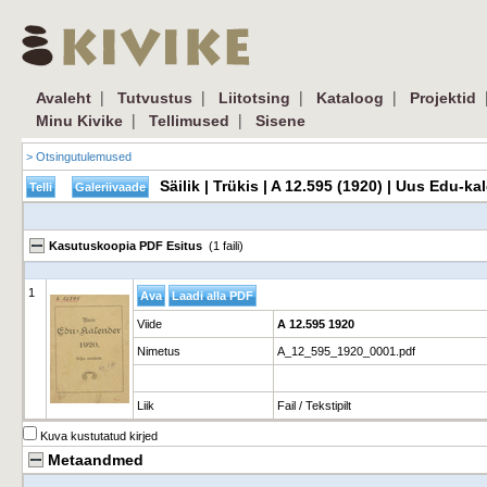
|
|
|
|
Avaleht
Tutvustus
Liitotsing
Kataloog
Projektid
|
|
Minu Kivike
Tellimused
Sisene
> Otsingutulemused
Säilik | Trükis | A 12.595 (1920) | Uus Edu-
Kasutuskoopia PDF Esitus
(1 faili)
1
Viide
A 12.595 1920
Nimetus
A_12_595_1920_0001.pdf
Liik
Fail / Tekstipilt
Kuva kustutatud kirjed
Metaandmed