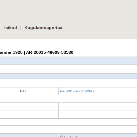
|
|
Isikud
Kogukonnaportaal
kalender 1920 | AR-20015-46609-53530
PID
AR-20015-46681-09438