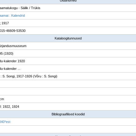
Üldandmed
raamatukogu - Säilik / Trükis
raamat : Kalendrid
; 1917
015-46609-53530
Kataloogitunnused
Kirjandusmuuseum
95 (1920)
u-kalender 1920
u-kalender ...
: S. Songi, 1917-1926 (Võru : S. Songi)
 cm
: 1922, 1924
Bibliograafilised koodid
040*est