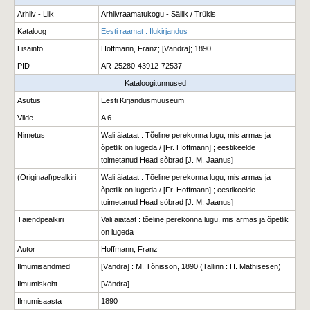
Arhiiv - Liik
Arhiivraamatukogu - Säilik / Trükis
Kataloog
Eesti raamat : Ilukirjandus
Lisainfo
Hoffmann, Franz; [Vändra]; 1890
PID
AR-25280-43912-72537
Kataloogitunnused
Asutus
Eesti Kirjandusmuuseum
Viide
A 6
Nimetus
Wali äiataat : Tõeline perekonna lugu, mis armas ja
õpetlik on lugeda / [Fr. Hoffmann] ; eestikeelde
toimetanud Head sõbrad [J. M. Jaanus]
(Originaal)pealkiri
Wali äiataat : Tõeline perekonna lugu, mis armas ja
õpetlik on lugeda / [Fr. Hoffmann] ; eestikeelde
toimetanud Head sõbrad [J. M. Jaanus]
Täiendpealkiri
Vali äiataat : tõeline perekonna lugu, mis armas ja õpetlik
on lugeda
Autor
Hoffmann, Franz
Ilmumisandmed
[Vändra] : M. Tõnisson, 1890 (Tallinn : H. Mathisesen)
Ilmumiskoht
[Vändra]
Ilmumisaasta
1890