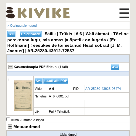
☰
> Otsingutulemused
Säilik | Trükis | A 6 | Wali äiataat : Tõeline
perekonna lugu, mis armas ja õpetlik on lugeda / [Fr.
Hoffmann] ; eestikeelde toimetanud Head sõbrad [J. M.
Jaanus] | AR-25280-43912-72537
Kasutuskoopia PDF Esitus
(1 faili)
1
Viide
A 6
PID
AR-25280-43925-06474
Nimetus
A_6_0001.pdf
Liik
Fail / Tekstipilt
Kuva kustutatud kirjed
Metaandmed
Üldandmed