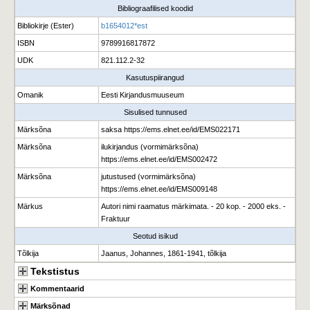
Bibliograafilised koodid
Bibliokirje (Ester)
b1654012*est
ISBN
9789916817872
UDK
821.112.2-32
Kasutuspiirangud
Omanik
Eesti Kirjandusmuuseum
Sisulised tunnused
Märksõna
saksa https://ems.elnet.ee/id/EMS022171
Märksõna
ilukirjandus (vormimärksõna)
https://ems.elnet.ee/id/EMS002472
Märksõna
jutustused (vormimärksõna)
https://ems.elnet.ee/id/EMS009148
Märkus
Autori nimi raamatus märkimata. - 20 kop. - 2000 eks. -
Fraktuur
Seotud isikud
Tõlkija
Jaanus, Johannes, 1861-1941, tõlkija
Tekstistus
Kommentaarid
Märksõnad