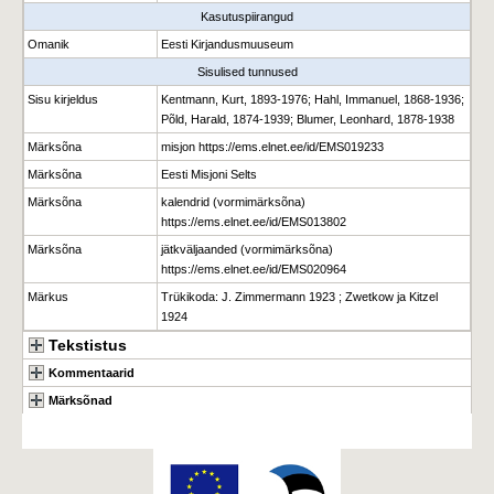
Kasutuspiirangud
Omanik
Eesti Kirjandusmuuseum
Sisulised tunnused
Sisu kirjeldus
Kentmann, Kurt, 1893-1976; Hahl, Immanuel, 1868-1936;
Põld, Harald, 1874-1939; Blumer, Leonhard, 1878-1938
Märksõna
misjon https://ems.elnet.ee/id/EMS019233
Märksõna
Eesti Misjoni Selts
Märksõna
kalendrid (vormimärksõna)
https://ems.elnet.ee/id/EMS013802
Märksõna
jätkväljaanded (vormimärksõna)
https://ems.elnet.ee/id/EMS020964
Märkus
Trükikoda: J. Zimmermann 1923 ; Zwetkow ja Kitzel
1924
Tekstistus
Kommentaarid
Märksõnad