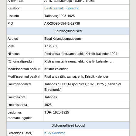
Arhiiv - Liik
Arhiivraamatukogu - Säilik / Trükis
Kataloog
Eesti raamat : Kalendrid
Lisainfo
Tallinnas; 1923-1925
PID
AR-26095-55441-19738
Kataloogitunnused
Asutus
Eesti Kirjandusmuuseum
Viide
A 12.601
Nimetus
Ristirahwa tähtraamat, ehk, Kristlik kalender 1924
(Originaal)pealkiri
Ristirahwa tähtraamat, ehk, Kristlik kalender ...
Modifitseeritud pealkiri
Kristlik kalender
Modifitseeritud pealkiri
Ristirahva tähtraamat, ehk, Kristlik kalender
Ilmumisandmed
Tallinnas : Eesti Misjoni Selts, 1923-1925 (Tallinn : W.
Ehrenpreis)
Ilmumiskoht
Tallinnas
Ilmumisaasta
1923
Leidumus
TÜR: 1923-1925
raamatukogudes
Bibliograafilised koodid
Bibliokirje (Ester)
b1271409*est