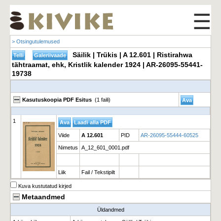
☰
> Otsingutulemused
Säilik | Trükis | A 12.601 | Ristirahwa
tähtraamat, ehk, Kristlik kalender 1924 | AR-26095-55441-
19738
Kasutuskoopia PDF Esitus
(1 faili)
1
Viide
A 12.601
PID
AR-26095-55444-60525
Nimetus
A_12_601_0001.pdf
Liik
Fail / Tekstipilt
Kuva kustutatud kirjed
Metaandmed
Üldandmed