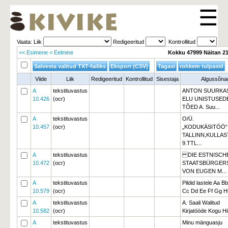
☰
Vaata: Liik 
Redigeeritud 
Kontrollitud 
<< Esimene
< Eelmine
Kokku 47999 Näitan 2
Viide
Liik
Redigeeritud
Kontrollitud
Sisestaja
Algussõna
A
tekstituvastus
ANTON SUURKA
10.426
(ocr)
ELU UNISTUSEDE
TÕED A. Suu...
A
tekstituvastus
O/Ü.
10.457
(ocr)
„KODUKÄSITÖÖ“
TALLINN,KULLA
9.TTL...
A
tekstituvastus
DIE ESTNISCHE
10.472
(ocr)
STAATSBÜRGER
VON EUGEN M...
A
tekstituvastus
Pildid lastele Aa Bb
10.579
(ocr)
Cc Dd Ee Ff Gg Hh
A
tekstituvastus
A. Saali Walitud
10.582
(ocr)
Kirjatööde Kogu Hil
A
tekstituvastus
Minu mänguasju