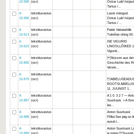
10.585
(ocr)
Oskar Luik'i kirjast
Tartus /...
A
tekstituvastus
Laste mängud.
10.586
(ocr)
Oskar Luik'i kirjast
Tartus / ...
A
tekstituvastus
Paide Vabatahtlik
10.613
(ocr)
Tuletõrje ühing 50 a
A
tekstituvastus
ISE VIGURID
10.623
(ocr)
LINOOLLÕIKED 19
Vigurid...
A
tekstituvastus
Skizzen aus der 
10.800
(ocr)
Geschichte des R
Verein...
A
tekstituvastus
10.879
(ocr)
ABIELUSEADUS
ROOTSI ABIELU
11. JUUNIST 1...
A
tekstituvastus
A 1 0. 3 2 7 — Ant
10.887
(ocr)
Suurkask. = A Snn
las...
A
tekstituvastus
Anton Suurkask
10.888
(ocr)
Põllul See jalg on 
ausal t...
A
tekstituvastus
Anton Suurkask L
10.889
(ocr)
ja mäng Suured 