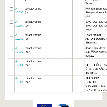
Wäike...
A
tekstituvastus
Anton Suurkask 
10.890
(ocr)
Pöialpoisid No, siin
päri...
A
tekstituvastus
SAARLASTE LAU
10.900
(ocr)
SAARLASTE LAUL
Kogu...
A
tekstituvastus
Laste raamat
10.969
(ocr)
ANTON SUURK
Siin torni...
A
tekstituvastus
Jaan Kägu Mo elu
11.039
(ocr)
lugu Kes sooviv
hästito...
A
tekstituvastus
11.064
(ocr)
PEEGLIHÕBETAM
ÕPETUSE KÄSIR
ESIMEN...
A
tekstituvastus
THEODOR
11.082
(ocr)
USSISOO
GEOMEETRILISTE
PJND- ja RUUM...