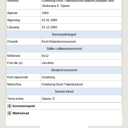
Nimetus
Göteborgi Eesti Täienduskooli õpilaste jõulupidu dets.
Jõuluvana E. Ojaste
Ajakate
1960
Algusaeg
01.01.1960
Lõpuaeg
31.12.1960
Kasutuspiirangud
Omanik
Eesti Kirjandusmuuseum
Säiliku säilitamistunnused
Mõõtmed
9x12
Foto liik (e)
värvifoto
Sisulised tunnused
Koht täpsemalt
Göteborg
Märksõna
Göteborgi Eesti Täienduskool
Seotud isikud
Tema kohta
Ojaste, E.
Kommentaarid
Märksõnad