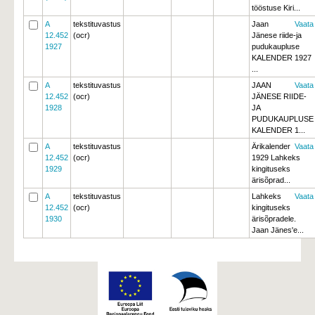
tööstuse Kiri...
A
tekstituvastus
Jaan
Vaata
12.452
(ocr)
Jänese riide-ja
1927
pudukaupluse
KALENDER 1927 
...
A
tekstituvastus
JAAN
Vaata
12.452
(ocr)
JÄNESE RIIDE-
1928
JA
PUDUKAUPLUSE
KALENDER 1...
A
tekstituvastus
Ärikalender
Vaata
12.452
(ocr)
1929 Lahkeks 
1929
kingituseks
ärisõprad...
A
tekstituvastus
Lahkeks
Vaata
12.452
(ocr)
kingituseks
1930
ärisõpradele.
Jaan Jänes'e...