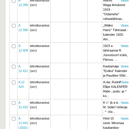
A
tekstituvastus
Wares
Vaata
12.395
(ocr)
Waga linnukene
1919 :
"Odamehe"
rahwatähtraa...
A
tekstituvastus
„Wäike
Vaata
12.396
(ocr)
Hans" Tähtraaat -
kalender 1920.
Am...
A
tekstituvastus
1923 a
Vaata
12.408
(ocr)
tähtraamat R.
Jünvetson’i trükk,
Pärnus. ...
A
tekstituvastus
Kaubamaja
Vaata
12.421
(ocr)
"Estika" Kalender
ja Raudtee-Sõid...
A 12
tekstituvastus
A-äw. Rudolf
Vaata
424
(ocr)
E$pe KALENPER
Riide-, pudu- ja ^ 
ko...
A
tekstituvastus
K i i ' jb a is .
Vaata
12.432
(ocr)
M. Seiler’i töökoja 
. ^ -ö\e...
A
tekstituvastus
Hind 10
Vaata
12.441
(ocr)
senti. Wirumaa
(1931)
kaubandus- 