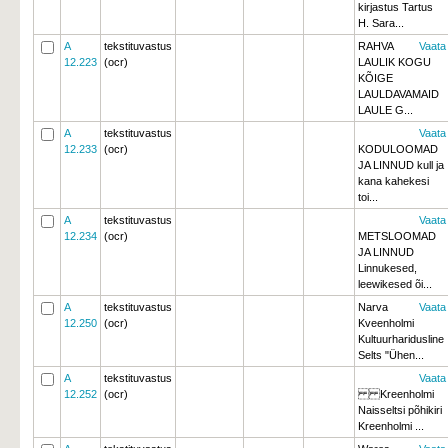
kirjastus Tartus
H. Sara...
A
tekstituvastus
RAHVA
Vaata
12.223
(ocr)
LAULIK KOGU
KÕIGE
LAULDAVAMAID
LAULE G...
A
tekstituvastus
Vaata
12.233
(ocr)
KODULOOMAD
JA LINNUD kull ja
kana kahekesi
toi...
A
tekstituvastus
Vaata
12.234
(ocr)
METSLOOMAD
JA LINNUD
Linnukesed, 
leewikesed õi...
A
tekstituvastus
Narva
Vaata
12.250
(ocr)
Kveenholmi
Kultuurharidusline
Selts "Ühen...
A
tekstituvastus
Vaata
12.252
(ocr)
Kreenholmi 
Naisseltsi põhikiri
Kreenholmi ...