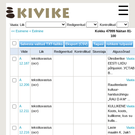
☰
Vaata: Liik 
Redigeeritud 
Kontrollitud 
<< Esimene
< Eelmine
Kokku 47999 Näitan 81-
100
Viide
Liik
Redigeeritud
Kontrollitud
Sisestaja
Algussõnad
A
tekstituvastus
Ülesiberlise
Vaata
12.187
(ocr)
EESTI LIIDU
põhjuskiri. УСТАВ
В...
A
tekstituvastus
Vaata
12.206
(ocr)
Raudteelaste
kultuur-
haridusühingu
„RAU D A M“ ...
A
tekstituvastus
KULLIKENE
Vaata
12.211
(ocr)
Koots, koots, 
kullikene, kus su
kulla...
A
tekstituvastus
Laste
Vaata
12.216
(ocr)
maailm K. Jaik'i