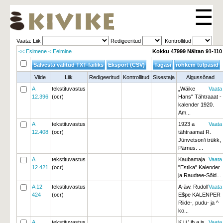
☰
Vaata: Liik 
Redigeeritud 
Kontrollitud 
<< Esimene
< Eelmine
Kokku 47999 Näitan 91-110
Viide
Liik
Redigeeritud
Kontrollitud
Sisestaja
Algussõnad
A
tekstituvastus
„Wäike
Vaata
12.396
(ocr)
Hans" Tähtraaat -
kalender 1920.
Am...
A
tekstituvastus
1923 a
Vaata
12.408
(ocr)
tähtraamat R.
Jünvetson’i trükk,
Pärnus. ...
A
tekstituvastus
Kaubamaja
Vaata
12.421
(ocr)
"Estika" Kalender
ja Raudtee-Sõid...
A 12
tekstituvastus
A-äw. Rudolf
Vaata
424
(ocr)
E$pe KALENPER
Riide-, pudu- ja ^ 
ko...
A
tekstituvastus
K i i ' jb a is .
Vaata