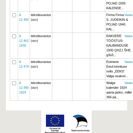
POJAD 1939.
KALENDE...
A
tekstituvastus
Firma Firma
Vaata
12.455
(ocr)
S. JUDEIKIN & 
POJAD 1940.
KAL...
A
tekstituvastus
RAKVERE
Vaata
12.462
(ocr)
TÖÖSTUS-
1930
KAUBANDUSE
1930 QHZJ ŠHE. 
g3ü3...
A
tekstituvastus
Esimene
Vaata
12.479
(ocr)
Eesti kinnituse
selts „EEKS“
Valga osakon...
A
tekstituvastus
Walga
Vaata
12.480
(ocr)
kalender 1924
1924
aasta jaoks, millel
366 pä...