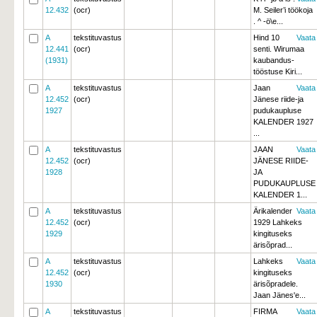
12.432
(ocr)
M. Seiler’i töökoja 
. ^ -ö\e...
A
tekstituvastus
Hind 10
Vaata
12.441
(ocr)
senti. Wirumaa
(1931)
kaubandus- 
tööstuse Kiri...
A
tekstituvastus
Jaan
Vaata
12.452
(ocr)
Jänese riide-ja
1927
pudukaupluse
KALENDER 1927 
...
A
tekstituvastus
JAAN
Vaata
12.452
(ocr)
JÄNESE RIIDE-
1928
JA
PUDUKAUPLUSE
KALENDER 1...
A
tekstituvastus
Ärikalender
Vaata
12.452
(ocr)
1929 Lahkeks 
1929
kingituseks
ärisõprad...
A
tekstituvastus
Lahkeks
Vaata
12.452
(ocr)
kingituseks
1930
ärisõpradele.
Jaan Jänes'e...
A
tekstituvastus
FIRMA
Vaata