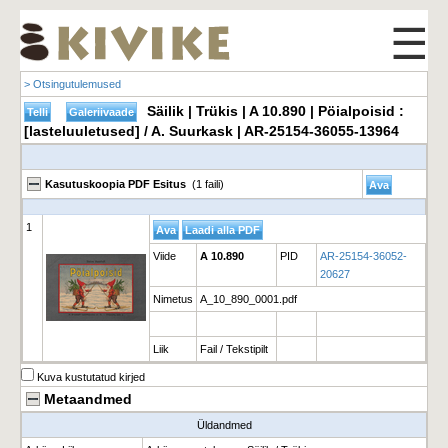
☰
> Otsingutulemused
Säilik | Trükis | A 10.890 | Pöialpoisid :
[lasteluuletused] / A. Suurkask | AR-25154-36055-13964
Kasutuskoopia PDF Esitus
(1 faili)
1
Viide
A 10.890
PID
AR-25154-36052-
20627
Nimetus
A_10_890_0001.pdf
Liik
Fail / Tekstipilt
Kuva kustutatud kirjed
Metaandmed
Üldandmed