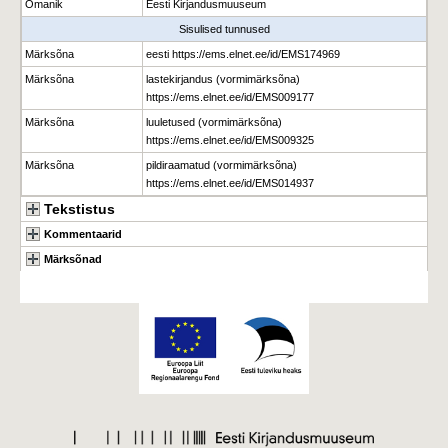
Omanik
Eesti Kirjandusmuuseum
Sisulised tunnused
Märksõna
eesti https://ems.elnet.ee/id/EMS174969
Märksõna
lastekirjandus (vormimärksõna)
https://ems.elnet.ee/id/EMS009177
Märksõna
luuletused (vormimärksõna)
https://ems.elnet.ee/id/EMS009325
Märksõna
pildiraamatud (vormimärksõna)
https://ems.elnet.ee/id/EMS014937
Tekstistus
Kommentaarid
Märksõnad