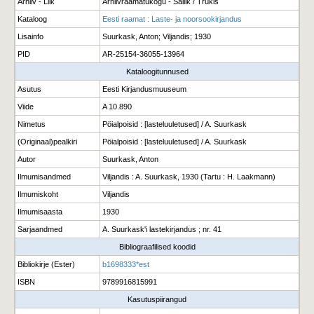
Arhiiv - Liik
Arhiivraamatukogu - Säilik / Trükis
Kataloog
Eesti raamat : Laste- ja noorsookirjandus
Lisainfo
Suurkask, Anton; Viljandis; 1930
PID
AR-25154-36055-13964
Kataloogitunnused
Asutus
Eesti Kirjandusmuuseum
Viide
A 10.890
Nimetus
Pöialpoisid : [lasteluuletused] / A. Suurkask
(Originaal)pealkiri
Pöialpoisid : [lasteluuletused] / A. Suurkask
Autor
Suurkask, Anton
Ilmumisandmed
Viljandis : A. Suurkask, 1930 (Tartu : H. Laakmann)
Ilmumiskoht
Viljandis
Ilmumisaasta
1930
Sarjaandmed
A. Suurkask'i lastekirjandus ; nr. 41
Bibliograafilised koodid
Bibliokirje (Ester)
b1698333*est
ISBN
9789916815991
Kasutuspiirangud