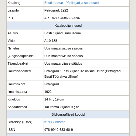
Kataloog
Eesti raamat : Põhikirjad ja seadused
Lisainfo
Petrograd; 1922
PID
AR-18277-46863-62096
Kataloogitunnused
Asutus
Eesti Kirjandusmuuseum
Viide
A 10.138
Nimetus
Uus maatarwituse säädus
(Originaal)pealkiri
Uus maatarwituse säädus
Täiendpealkiri
Uus maatarvituse säädus
Ilmumisandmed
Petrograd : Eesti kirjastuse ühisus, 1922 (Petrograd :
Eesti Töörahva Ülikool)
Ilmumiskoht
Petrograd
Ilmumisaasta
1922
Kirjeldus
14 lk. ; 19 cm
Sarjaandmed
Talurahva kirjandus ; nr. 2
Bibliograafilised koodid
Bibliokirje (Ester)
b1906880*est
ISBN
978-9949-633-60-9