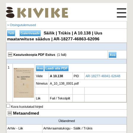
☰
> Otsingutulemused
Säilik | Trükis | A 10.138 | Uus
maatarwituse säädus | AR-18277-46863-62096
Kasutuskoopia PDF Esitus
(1 faili)
1
Viide
A 10.138
PID
AR-18277-46941-62648
Nimetus
A_10_138_0001.pdf
Liik
Fail / Tekstipilt
Kuva kustutatud kirjed
Metaandmed
Üldandmed
Arhiiv - Liik
Arhiivraamatukogu - Säilik / Trükis