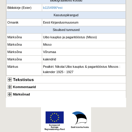
Bibliograafilised koodid
Bibliokirje (Ester)
b1154996*est
Kasutuspiirangud
Omanik
Eesti Kirjandusmuuseum
Sisulised tunnused
Märksõna
Uibo kauplus ja pagaritööstus (Misso)
Märksõna
Misso
Märksõna
Võrumaa
Märksõna
kalendrid
Märkus
Pealkiri: Nikolai Uibo kauplus & pagaritööstus Missos :
kalender 1925 - 1927
Tekstistus
Kommentaarid
Märksõnad