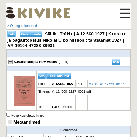
☰
> Otsingutulemused
Säilik | Trükis | A 12.560 1927 | Kauplus
ja pagaritööstus Nikolai Uibo Missos : tähtraamat 1927 |
AR-19104-47288-30931
Kasutuskoopia PDF Esitus
(1 faili)
1
Viide
A 12.560 1927
PID
AR-19104-47366-15443
Nimetus
A_12_560_1927_0001.pdf
Liik
Fail / Tekstipilt
Kuva kustutatud kirjed
Metaandmed
Üldandmed