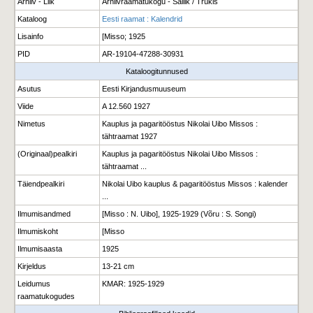
Arhiiv - Liik
Arhiivraamatukogu - Säilik / Trükis
Kataloog
Eesti raamat : Kalendrid
Lisainfo
[Misso; 1925
PID
AR-19104-47288-30931
Kataloogitunnused
Asutus
Eesti Kirjandusmuuseum
Viide
A 12.560 1927
Nimetus
Kauplus ja pagaritööstus Nikolai Uibo Missos :
tähtraamat 1927
(Originaal)pealkiri
Kauplus ja pagaritööstus Nikolai Uibo Missos :
tähtraamat ...
Täiendpealkiri
Nikolai Uibo kauplus & pagaritööstus Missos : kalender
...
Ilmumisandmed
[Misso : N. Uibo], 1925-1929 (Võru : S. Songi)
Ilmumiskoht
[Misso
Ilmumisaasta
1925
Kirjeldus
13-21 cm
Leidumus
KMAR: 1925-1929
raamatukogudes