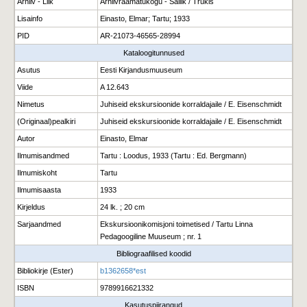
Arhiiv - Liik
Arhiivraamatukogu - Säilik / Trükis
Lisainfo
Einasto, Elmar; Tartu; 1933
PID
AR-21073-46565-28994
Kataloogitunnused
Asutus
Eesti Kirjandusmuuseum
Viide
A 12.643
Nimetus
Juhiseid ekskursioonide korraldajaile / E. Eisenschmidt
(Originaal)pealkiri
Juhiseid ekskursioonide korraldajaile / E. Eisenschmidt
Autor
Einasto, Elmar
Ilmumisandmed
Tartu : Loodus, 1933 (Tartu : Ed. Bergmann)
Ilmumiskoht
Tartu
Ilmumisaasta
1933
Kirjeldus
24 lk. ; 20 cm
Sarjaandmed
Ekskursioonikomisjoni toimetised / Tartu Linna
Pedagoogiline Muuseum ; nr. 1
Bibliograafilised koodid
Bibliokirje (Ester)
b1362658*est
ISBN
9789916621332
Kasutuspiirangud