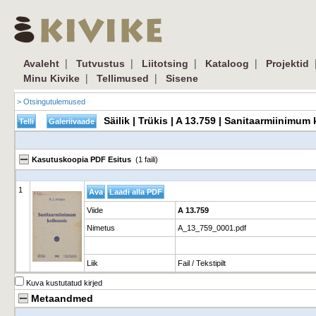
|
|
|
|
Avaleht
Tutvustus
Liitotsing
Kataloog
Projektid
|
|
Minu Kivike
Tellimused
Sisene
> Otsingutulemused
Säilik | Trükis | A 13.759 | Sanitaarmiinimu
Kasutuskoopia PDF Esitus
(1 faili)
1
Viide
A 13.759
Nimetus
A_13_759_0001.pdf
Liik
Fail / Tekstipilt
Kuva kustutatud kirjed
Metaandmed