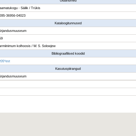
Üldandmed
raamatukogu - Säilik / Trükis
285-36956-04023
Kataloogitunnused
Kirjandusmuuseum
59
armiinimum kolhoosis / W. S. Solowjew
Bibliograafilised koodid
05*est
Kasutuspiirangud
Kirjandusmuuseum