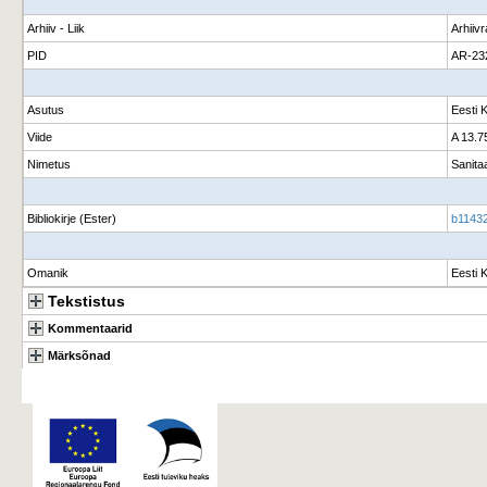
Arhiiv - Liik
Arhiiv
PID
AR-23
Asutus
Eesti 
Viide
A 13.7
Nimetus
Sanita
Bibliokirje (Ester)
b11432
Omanik
Eesti 
Tekstistus
Kommentaarid
Märksõnad