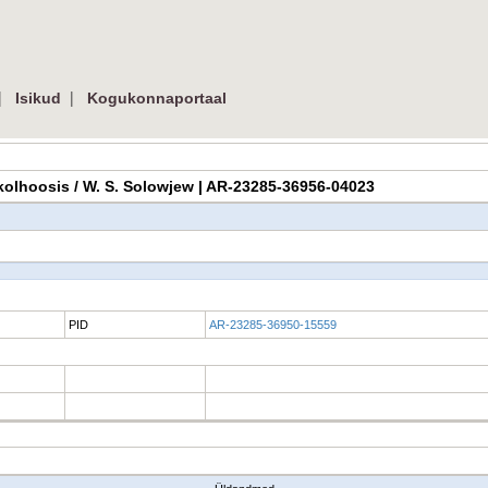
|
|
Isikud
Kogukonnaportaal
m kolhoosis / W. S. Solowjew | AR-23285-36956-04023
PID
AR-23285-36950-15559