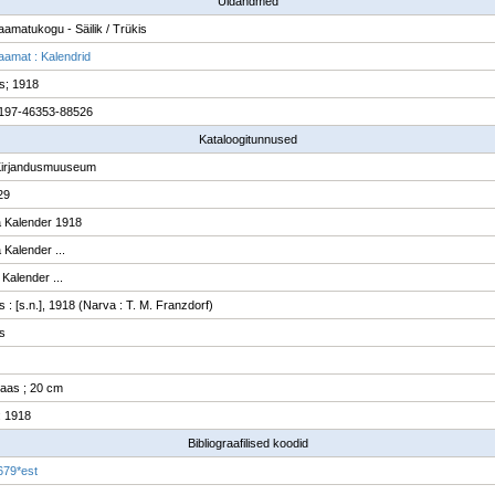
Üldandmed
raamatukogu - Säilik / Trükis
raamat : Kalendrid
s; 1918
197-46353-88526
Kataloogitunnused
Kirjandusmuuseum
29
 Kalender 1918
Kalender ...
Kalender ...
 : [s.n.], 1918 (Narva : T. M. Franzdorf)
s
l. kaas ; 20 cm
 1918
Bibliograafilised koodid
679*est