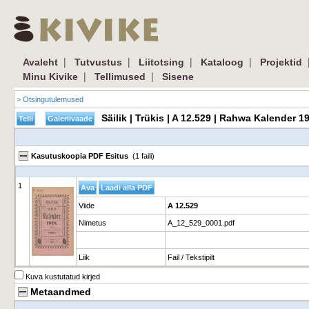
|
|
|
|
Avaleht
Tutvustus
Liitotsing
Kataloog
Projektid
|
|
Minu Kivike
Tellimused
Sisene
> Otsingutulemused
Säilik | Trükis | A 12.529 | Rahwa Kalender 
Kasutuskoopia PDF Esitus
(1 faili)
1
Viide
A 12.529
Nimetus
A_12_529_0001.pdf
Liik
Fail / Tekstipilt
Kuva kustutatud kirjed
Metaandmed