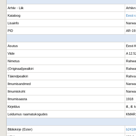
Arhiiv - Liik
Arhiiv
Kataloog
Eesti 
Lisainfo
Narwa
PID
AR-19
Asutus
Eesti 
Viide
A 12.5
Nimetus
Rahwa
(Originaal)pealkiri
Rahwa 
Täiendpealkiri
Rahva 
Ilmumisandmed
Narwas
Ilmumiskoht
Narwa
Ilmumisaasta
1918
Kirjeldus
ill., il
Leidumus raamatukogudes
KMAR:
Bibliokirje (Ester)
b2418