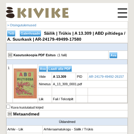
☰
> Otsingutulemused
Säilik | Trükis | A 13.309 | ABD piltidega /
A. Suurkask | AR-24179-49499-17580
Kasutuskoopia PDF Esitus
(1 faili)
1
Viide
A 13.309
PID
AR-24179-49492-26157
Nimetus
A_13_309_0001.pdf
Liik
Fail / Tekstipilt
Kuva kustutatud kirjed
Metaandmed
Üldandmed
Arhiiv - Liik
Arhiivraamatukogu - Säilik / Trükis