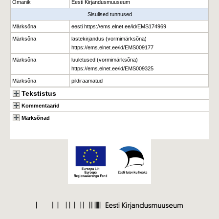
Omanik
Eesti Kirjandusmuuseum
Sisulised tunnused
Märksõna
eesti https://ems.elnet.ee/id/EMS174969
Märksõna
lastekirjandus (vormimärksõna)
https://ems.elnet.ee/id/EMS009177
Märksõna
luuletused (vormimärksõna)
https://ems.elnet.ee/id/EMS009325
Märksõna
pildiraamatud
Tekstistus
Kommentaarid
Märksõnad