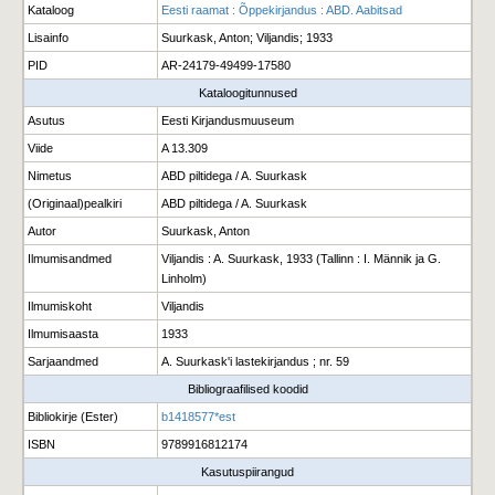
Kataloog
Eesti raamat : Õppekirjandus : ABD. Aabitsad
Lisainfo
Suurkask, Anton; Viljandis; 1933
PID
AR-24179-49499-17580
Kataloogitunnused
Asutus
Eesti Kirjandusmuuseum
Viide
A 13.309
Nimetus
ABD piltidega / A. Suurkask
(Originaal)pealkiri
ABD piltidega / A. Suurkask
Autor
Suurkask, Anton
Ilmumisandmed
Viljandis : A. Suurkask, 1933 (Tallinn : I. Männik ja G.
Linholm)
Ilmumiskoht
Viljandis
Ilmumisaasta
1933
Sarjaandmed
A. Suurkask'i lastekirjandus ; nr. 59
Bibliograafilised koodid
Bibliokirje (Ester)
b1418577*est
ISBN
9789916812174
Kasutuspiirangud