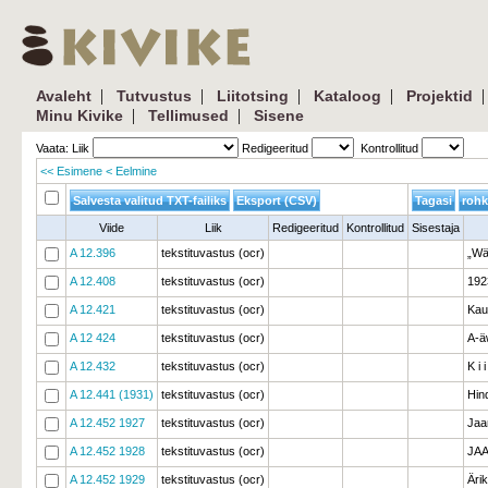
| 
| 
| 
| 
|
Avaleht
Tutvustus
Liitotsing
Kataloog
Projektid
| 
| 
Minu Kivike
Tellimused
Sisene
Vaata: Liik 
Redigeeritud 
Kontrollitud 
<< Esimene
< Eelmine
Viide
Liik
Redigeeritud
Kontrollitud
Sisestaja
A 12.396
tekstituvastus (ocr)
„Wä
A 12.408
tekstituvastus (ocr)
192
A 12.421
tekstituvastus (ocr)
Kau
A 12 424
tekstituvastus (ocr)
A-ä
A 12.432
tekstituvastus (ocr)
K i 
A 12.441 (1931)
tekstituvastus (ocr)
Hin
A 12.452 1927
tekstituvastus (ocr)
Jaa
A 12.452 1928
tekstituvastus (ocr)
JAA
A 12.452 1929
tekstituvastus (ocr)
Äri