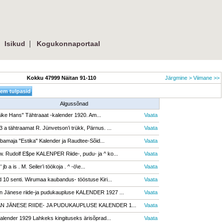
 
| 
Isikud
Kogukonnaportaal
Kokku 47999 Näitan 91-110
Järgmine >
Viimane >>
Algussõnad
ike Hans" Tähtraaat -kalender 1920. Am...
Vaata
3 a tähtraamat R. Jünvetson’i trükk, Pärnus. ...
Vaata
bamaja "Estika" Kalender ja Raudtee-Sõid...
Vaata
w. Rudolf E$pe KALENPER Riide-, pudu- ja ^ ko...
Vaata
i ' jb a is . M. Seiler’i töökoja . ^ -ö\e...
Vaata
d 10 senti. Wirumaa kaubandus- tööstuse Kiri...
Vaata
n Jänese riide-ja pudukaupluse KALENDER 1927 ...
Vaata
N JÄNESE RIIDE- JA PUDUKAUPLUSE KALENDER 1...
Vaata
kalender 1929 Lahkeks kingituseks ärisõprad...
Vaata