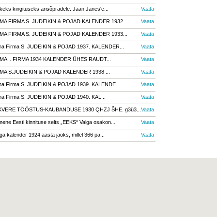
keks kingituseks ärisõpradele. Jaan Jänes'e...
Vaata
MA FIRMA S. JUDEIKIN & POJAD KALENDER 1932...
Vaata
MA FIRMA S. JUDEIKIN & POJAD KALENDER 1933...
Vaata
ma Firma S. JUDEIKIN & POJAD 1937. KALENDER...
Vaata
MA .. FIRMA 1934 KALENDER ÜHES RAUDT...
Vaata
MA S.JUDEIKIN & POJAD KALENDER 1938 ...
Vaata
ma Firma S. JUDEIKIN & POJAD 1939. KALENDE...
Vaata
ma Firma S. JUDEIKIN & POJAD 1940. KAL...
Vaata
VERE TÖÖSTUS-KAUBANDUSE 1930 QHZJ ŠHE. g3ü3...
Vaata
mene Eesti kinnituse selts „EEKS“ Valga osakon...
Vaata
ga kalender 1924 aasta jaoks, millel 366 pä...
Vaata