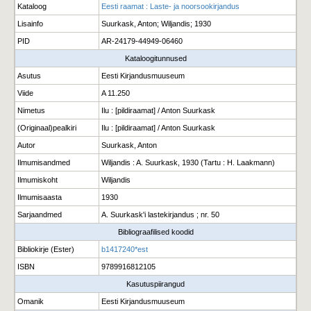
Kataloog
Eesti raamat : Laste- ja noorsookirjandus
Lisainfo
Suurkask, Anton; Wiljandis; 1930
PID
AR-24179-44949-06460
Kataloogitunnused
Asutus
Eesti Kirjandusmuuseum
Viide
A 11.250
Nimetus
Ilu : [pildiraamat] / Anton Suurkask
(Originaal)pealkiri
Ilu : [pildiraamat] / Anton Suurkask
Autor
Suurkask, Anton
Ilmumisandmed
Wiljandis : A. Suurkask, 1930 (Tartu : H. Laakmann)
Ilmumiskoht
Wiljandis
Ilmumisaasta
1930
Sarjaandmed
A. Suurkask'i lastekirjandus ; nr. 50
Bibliograafilised koodid
Bibliokirje (Ester)
b1417240*est
ISBN
9789916812105
Kasutuspiirangud
Omanik
Eesti Kirjandusmuuseum