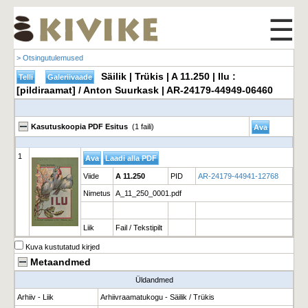
☰
> Otsingutulemused
Säilik | Trükis | A 11.250 | Ilu :
[pildiraamat] / Anton Suurkask | AR-24179-44949-06460
Kasutuskoopia PDF Esitus
(1 faili)
1
Viide
A 11.250
PID
AR-24179-44941-12768
Nimetus
A_11_250_0001.pdf
Liik
Fail / Tekstipilt
Kuva kustutatud kirjed
Metaandmed
Üldandmed
Arhiiv - Liik
Arhiivraamatukogu - Säilik / Trükis