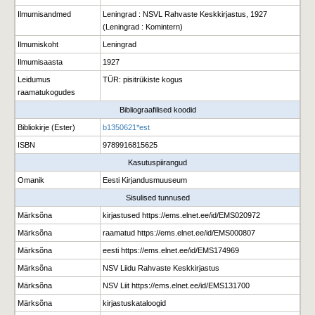
Ilmumisandmed
Leningrad : NSVL Rahvaste Keskkirjastus, 1927
(Leningrad : Komintern)
Ilmumiskoht
Leningrad
Ilmumisaasta
1927
Leidumus
TÜR: pisitrükiste kogus
raamatukogudes
Bibliograafilised koodid
Bibliokirje (Ester)
b1350621*est
ISBN
9789916815625
Kasutuspiirangud
Omanik
Eesti Kirjandusmuuseum
Sisulised tunnused
Märksõna
kirjastused https://ems.elnet.ee/id/EMS020972
Märksõna
raamatud https://ems.elnet.ee/id/EMS000807
Märksõna
eesti https://ems.elnet.ee/id/EMS174969
Märksõna
NSV Liidu Rahvaste Keskkirjastus
Märksõna
NSV Liit https://ems.elnet.ee/id/EMS131700
Märksõna
kirjastuskataloogid