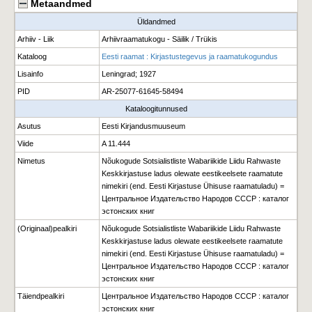
Metaandmed
Üldandmed
Arhiiv - Liik
Arhiivraamatukogu - Säilik / Trükis
Kataloog
Eesti raamat : Kirjastustegevus ja raamatukogundus
Lisainfo
Leningrad; 1927
PID
AR-25077-61645-58494
Kataloogitunnused
Asutus
Eesti Kirjandusmuuseum
Viide
A 11.444
Nimetus
Nõukogude Sotsialistliste Wabariikide Liidu Rahwaste
Keskkirjastuse ladus olewate eestikeelsete raamatute
nimekiri (end. Eesti Kirjastuse Ühisuse raamatuladu) =
Центральное Издательство Народов СССР : каталог
эстонских книг
(Originaal)pealkiri
Nõukogude Sotsialistliste Wabariikide Liidu Rahwaste
Keskkirjastuse ladus olewate eestikeelsete raamatute
nimekiri (end. Eesti Kirjastuse Ühisuse raamatuladu) =
Центральное Издательство Народов СССР : каталог
эстонских книг
Täiendpealkiri
Центральное Издательство Народов СССР : каталог
эстонских книг