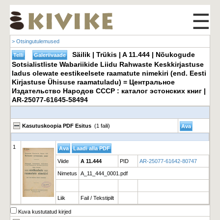
☰
> Otsingutulemused
Säilik | Trükis | A 11.444 | Nõukogude
Sotsialistliste Wabariikide Liidu Rahwaste Keskkirjastuse
ladus olewate eestikeelsete raamatute nimekiri (end. Eesti
Kirjastuse Ühisuse raamatuladu) = Центральное
Издательство Народов СССР : каталог эстонских книг |
AR-25077-61645-58494
Kasutuskoopia PDF Esitus
(1 faili)
1
Viide
A 11.444
PID
AR-25077-61642-80747
Nimetus
A_11_444_0001.pdf
Liik
Fail / Tekstipilt
Kuva kustutatud kirjed