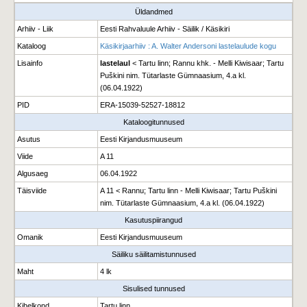
Üldandmed
Arhiiv - Liik
Eesti Rahvaluule Arhiiv - Säilik / Käsikiri
Kataloog
Käsikirjaarhiiv : A. Walter Andersoni lastelaulude kogu
Lisainfo
lastelaul
< Tartu linn; Rannu khk. - Melli Kiwisaar; Tartu
Puškini nim. Tütarlaste Gümnaasium, 4.a kl.
(06.04.1922)
PID
ERA-15039-52527-18812
Kataloogitunnused
Asutus
Eesti Kirjandusmuuseum
Viide
A 11
Algusaeg
06.04.1922
Täisviide
A 11 < Rannu; Tartu linn - Melli Kiwisaar; Tartu Puškini
nim. Tütarlaste Gümnaasium, 4.a kl. (06.04.1922)
Kasutuspiirangud
Omanik
Eesti Kirjandusmuuseum
Säiliku säilitamistunnused
Maht
4 lk
Sisulised tunnused
Kihelkond
Tartu linn