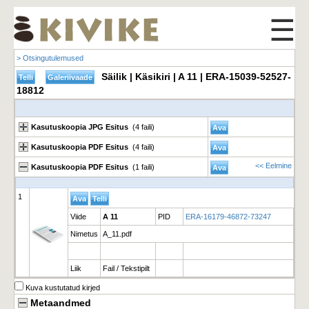
☰
> Otsingutulemused
Säilik | Käsikiri | A 11 | ERA-15039-52527-
18812
Kasutuskoopia JPG Esitus
(4 faili)
Kasutuskoopia PDF Esitus
(4 faili)
<< Eelmine
Kasutuskoopia PDF Esitus
(1 faili)
1
Viide
A 11
PID
ERA-16179-46872-73247
Nimetus
A_11.pdf
Liik
Fail / Tekstipilt
Kuva kustutatud kirjed
Metaandmed