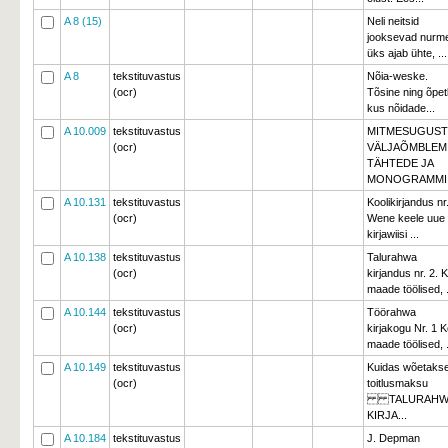
A 8 (15)
Neli neitsid
jooksevad nurme 
üks ajab ühte, ...
A 8
tekstituvastus
Nõia-weske.
(ocr)
Tõsine ning õpetl
kus nõidade...
A 10.009
tekstituvastus
MITMESUGUST
(ocr)
VÄLJAÕMBLEM
TÄHTEDE JA
MONOGRAMMI.
A 10.131
tekstituvastus
Koolikirjandus nr
(ocr)
Wene keele uue 
kirjawiisi ...
A 10.138
tekstituvastus
Talurahwa
(ocr)
kirjandus nr. 2. K
maade töölised, .
A 10.144
tekstituvastus
Töörahwa
(ocr)
kirjakogu Nr. 1 K
maade töölised, .
A 10.149
tekstituvastus
Kuidas wõetaks
(ocr)
toitlusmaksu
TALURAHWA
KIRJA...
A 10.184
tekstituvastus
J. Depman