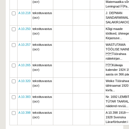
(ocr)
Matemaatika sõn
Leningrad Pa..
A 10.218
tekstituvastus
J. DEPMAN
(ocr)
SANDARMIWALI
SALAKIRJAKOGU
A 10.250
tekstituvastus
Kõigi maade
(ocr)
töölised, ühinege
Kirjastuse...
A 10.257
tekstituvastus
WASTUTAWA
(ocr)
TÖÖLISE NAIN
Töörahwa 
näitekirjan...
A 10.265
tekstituvastus
Külwaja 
(ocr)
kalender 1924 1
aasta on 366 päe
A 10.320
tekstituvastus
Weike Töörahw
(ocr)
tähtraamat 192
kivfa...
A 10.383
tekstituvastus
Nr. 1692 LEMBI
(ocr)
TÜTAR TAARAL
näidend-revüü...
A 10.398
tekstituvastus
A 10.398 1918—
(ocr)
1928 Svenska
Lärarförbundet i 