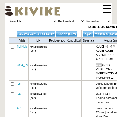
☰
Vaata: Liik 
Redigeeritud 
Kontrollitud 
Kokku 47999 Näitan 
Viide
Liik
Redigeeritud
Kontrollitud
Sisestaja
Algussõn
4M Klubi
tekstituvastus
KLUBI 4 M
(ocr)
KLUBI KLUBI
ASUTATUD 24.
APRILLIL 201...
2004_39
tekstituvastus
ARNO 
(ocr)
VIHALEMM /
MARIONETID M
linoolloikeid v...
A 5
tekstituvastus
Leitud lapsed. E
(ocr)
Wõitlemme põrgla
A 6
tekstituvastus
Wali äiataat.
(ocr)
Tõeline perekonn
mis armas...
A 7
tekstituvastus
Lumemäe nõid.
(ocr)
Tõsine jutt talur
elust. Ees...