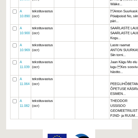
Wäike...
A
tekstituvastus
Anton Suurkask 
10.890
(ocr)
Pöialpoisid No, siin
päri...
A
tekstituvastus
SAARLASTE LAU
10.900
(ocr)
SAARLASTE LAUL
Kogu...
A
tekstituvastus
Laste raamat
10.969
(ocr)
ANTON SUURK
Siin torni...
A
tekstituvastus
Jaan Kägu Mo elu
11.039
(ocr)
lugu Kes sooviv
hästito...
A
tekstituvastus
11.064
(ocr)
PEEGLIHÕBETAM
ÕPETUSE KÄSIR
ESIMEN...
A
tekstituvastus
THEODOR
11.082
(ocr)
USSISOO
GEOMEETRILISTE
PJND- ja RUUM...