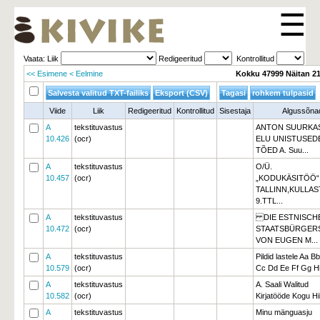
☰
Vaata: Liik 
Redigeeritud 
Kontrollitud 
<< Esimene
< Eelmine
Kokku 47999 Näitan 2
Viide
Liik
Redigeeritud
Kontrollitud
Sisestaja
Algussõna
A
tekstituvastus
ANTON SUURKA
10.426
(ocr)
ELU UNISTUSEDE
TÕED A. Suu...
A
tekstituvastus
O/Ü.
10.457
(ocr)
„KODUKÄSITÖÖ“
TALLINN,KULLA
9.TTL...
A
tekstituvastus
DIE ESTNISCHE
10.472
(ocr)
STAATSBÜRGER
VON EUGEN M...
A
tekstituvastus
Pildid lastele Aa Bb
10.579
(ocr)
Cc Dd Ee Ff Gg Hh
A
tekstituvastus
A. Saali Walitud
10.582
(ocr)
Kirjatööde Kogu Hil
A
tekstituvastus
Minu mänguasju