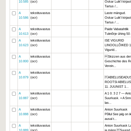
10.585
(ocr)
Oskar Luik'i kirjast
Tartus /...
A
tekstituvastus
Laste mängud.
10.586
(ocr)
Oskar Luik'i kirjast
Tartus / ...
A
tekstituvastus
Paide Vabatahtlik
10.613
(ocr)
Tuletõrje ühing 50 a
A
tekstituvastus
ISE VIGURID
10.623
(ocr)
LINOOLLÕIKED 19
Vigurid...
A
tekstituvastus
Skizzen aus der 
10.800
(ocr)
Geschichte des R
Verein...
A
tekstituvastus
10.879
(ocr)
ABIELUSEADUS
ROOTSI ABIELU
11. JUUNIST 1...
A
tekstituvastus
A 1 0. 3 2 7 — Ant
10.887
(ocr)
Suurkask. = A Snn
las...
A
tekstituvastus
Anton Suurkask
10.888
(ocr)
Põllul See jalg on 
ausal t...
A
tekstituvastus
Anton Suurkask L
10.889
(ocr)
ja mäng Suured 