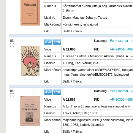
Nimetus
Kõrtsiraamat : vanu jutte ja nalju armsaks ajaviite
J. Eisen
Lisainfo
Eisen, Matthias Johann; Tartus
Märksõnad
kõrtsid, eesti, rahvajutud
Liik
Säilik / Trükis
83
Kataloog
Eesti raamat : L
Viide
A 11.863
PID
AR-24001-5469
Nimetus
Tulease : luuletisi / Meinhard Aleksa ; [kaas: A. I
Lisainfo
Tuuling, Enn; Võrun; 1931
Märksõnad
eesti https://ems.elnet.ee/id/EMS174969, ilukir
https://ems.elnet.ee/id/EMS002472, luuletused
Liik
Säilik / Trükis
84
Kataloog
Eesti raamat : B
Viide
A 11.886
PID
AR-20308-4659
Nimetus
Artur Traksi 15 aastase äritegevuse juubelivihk
Lisainfo
Traks, Artur; Kiltsi; 1931
Märksõnad
majandustegelased, Kiltsi (Lääne-Virumaa), Virum
1891-1963, juubeliväljaanded
Liik
Säilik / Trükis