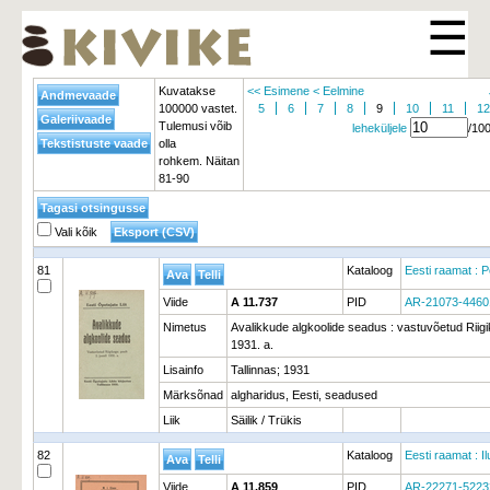
☰
Kuvatakse
<< Esimene
< Eelmine
100000 vastet.
5
6
7
8
9
10
11
12
Tulemusi võib
leheküljele
/10
olla
rohkem. Näitan
81-90
Vali kõik
81
Kataloog
Eesti raamat : P
Viide
A 11.737
PID
AR-21073-4460
Nimetus
Avalikkude algkoolide seadus : vastuvõetud Riigik
1931. a.
Lisainfo
Tallinnas; 1931
Märksõnad
algharidus, Eesti, seadused
Liik
Säilik / Trükis
82
Kataloog
Eesti raamat : I
Viide
A 11.859
PID
AR-22271-5223