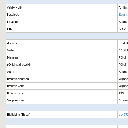
Arhiiv - Liik
Arhiiv
Kataloog
Eesti 
Lisainfo
Suurka
PID
AR-25
Asutus
Eesti 
Viide
A 10.8
Nimetus
Põllul 
(Originaal)pealkiri
Põllul 
Autor
Suurka
Ilmumisandmed
Wiljan
Ilmumiskoht
Wiljand
Ilmumisaasta
1930
Sarjaandmed
A. Suur
Bibliokirje (Ester)
b1417