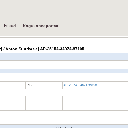
|
|
Isikud
Kogukonnaportaal
amat] / Anton Suurkask | AR-25154-34074-87105
PID
AR-25154-34071-93128