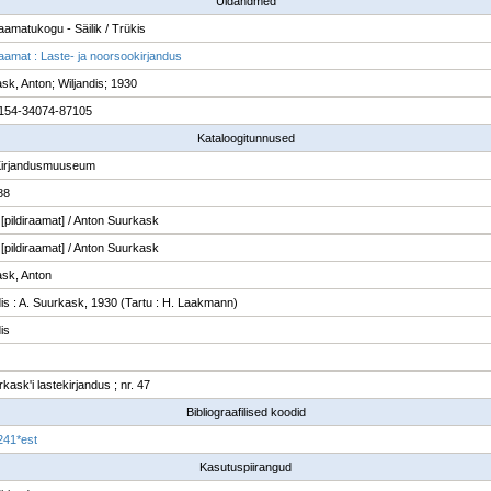
Üldandmed
raamatukogu - Säilik / Trükis
raamat : Laste- ja noorsookirjandus
sk, Anton; Wiljandis; 1930
154-34074-87105
Kataloogitunnused
Kirjandusmuuseum
88
: [pildiraamat] / Anton Suurkask
: [pildiraamat] / Anton Suurkask
sk, Anton
dis : A. Suurkask, 1930 (Tartu : H. Laakmann)
is
kask'i lastekirjandus ; nr. 47
Bibliograafilised koodid
241*est
Kasutuspiirangud