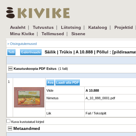
|
|
|
|
Avaleht
Tutvustus
Liitotsing
Kataloog
Projektid
|
|
Minu Kivike
Tellimused
Sisene
> Otsingutulemused
Säilik | Trükis | A 10.888 | Põllul : [pildira
Kasutuskoopia PDF Esitus
(1 faili)
1
Viide
A 10.888
Nimetus
A_10_888_0001.pdf
Liik
Fail / Tekstipilt
Kuva kustutatud kirjed
Metaandmed