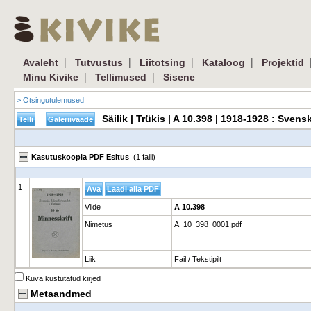
|
|
|
|
Avaleht
Tutvustus
Liitotsing
Kataloog
Projektid
|
|
Minu Kivike
Tellimused
Sisene
> Otsingutulemused
Säilik | Trükis | A 10.398 | 1918-1928 : Sven
Kasutuskoopia PDF Esitus
(1 faili)
1
Viide
A 10.398
Nimetus
A_10_398_0001.pdf
Liik
Fail / Tekstipilt
Kuva kustutatud kirjed
Metaandmed