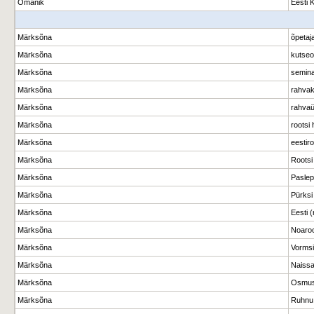
Omanik
Eesti 
Märksõna
õpetaj
Märksõna
kutseo
Märksõna
semina
Märksõna
rahvak
Märksõna
rahvaü
Märksõna
rootsi
Märksõna
eestir
Märksõna
Rootsi 
Märksõna
Paslep
Märksõna
Pürksi
Märksõna
Eesti 
Märksõna
Noaroo
Märksõna
Vormsi
Märksõna
Naissa
Märksõna
Osmuss
Märksõna
Ruhnu 