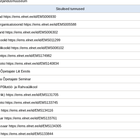
Kirjandusmuuseum
Sisulised tunnused
ad https://ems.elnet.ee/id/EMS006930
rganisatsioonid https://ems.elnet.ee/id/EMS005588
rid https://ems.elnet.ee/id/EMS006302
oolid https://ems.elnet.ee/id/EMS011299
likoolid https://ems.elnet.ee/id/EMS008102
 https://ems.elnet.ee/id/EMS174982
ootsi https://ems.elnet.ee/id/EMS140834
Õpetajate Liit Eestis
a Õpetajate Seminar
 Põllutöö- ja Rahvaülikool
(riik) https://ems.elnet.ee/id/EMS131705
tsi https://ems.elnet.ee/id/EMS133745
 https://ems.elnet.ee/id/EMS134116
ar https://ems.elnet.ee/id/EMS133761
aar https://ems.elnet.ee/id/EMS134305
https://ems.elnet.ee/id/EMS133844