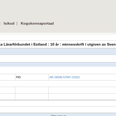
|
|
Isikud
Kogukonnaportaal
ska Lärarförbundet i Estland : 10 år : minnesskrift / utgiven av S
PID
AR-26046-57947-21912