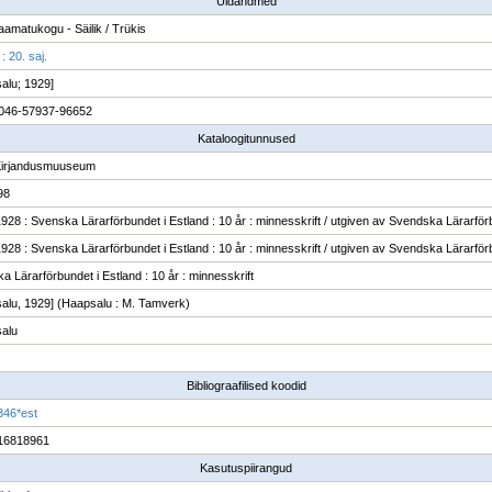
Üldandmed
raamatukogu - Säilik / Trükis
 : 20. saj.
alu; 1929]
046-57937-96652
Kataloogitunnused
Kirjandusmuuseum
98
928 : Svenska Lärarförbundet i Estland : 10 år : minnesskrift / utgiven av Svendska Lärarför
928 : Svenska Lärarförbundet i Estland : 10 år : minnesskrift / utgiven av Svendska Lärarför
a Lärarförbundet i Estland : 10 år : minnesskrift
alu, 1929] (Haapsalu : M. Tamverk)
alu
Bibliograafilised koodid
346*est
16818961
Kasutuspiirangud