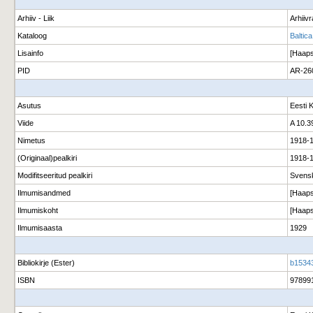
Arhiiv - Liik
Arhiiv
Kataloog
Baltica
Lisainfo
[Haaps
PID
AR-26
Asutus
Eesti 
Viide
A 10.3
Nimetus
1918-1
(Originaal)pealkiri
1918-1
Modifitseeritud pealkiri
Svensk
Ilmumisandmed
[Haaps
Ilmumiskoht
[Haaps
Ilmumisaasta
1929
Bibliokirje (Ester)
b1534
ISBN
97899