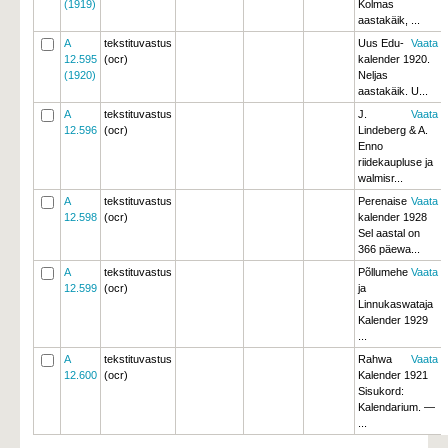
(1919)
Kolmas 
aastakäik, ...
A
tekstituvastus
Uus Edu-
Vaata
12.595
(ocr)
kalender 1920.
(1920)
Neljas 
aastakäik. U...
A
tekstituvastus
J.
Vaata
12.596
(ocr)
Lindeberg & A.
Enno
riidekaupluse ja
walmisr...
A
tekstituvastus
Perenaise
Vaata
12.598
(ocr)
kalender 1928
Sel aastal on
366 päewa...
A
tekstituvastus
Põllumehe
Vaata
12.599
(ocr)
ja
Linnukaswataja
Kalender 1929 
...
A
tekstituvastus
Rahwa
Vaata
12.600
(ocr)
Kalender 1921
Sisukord:
Kalendarium. —
...