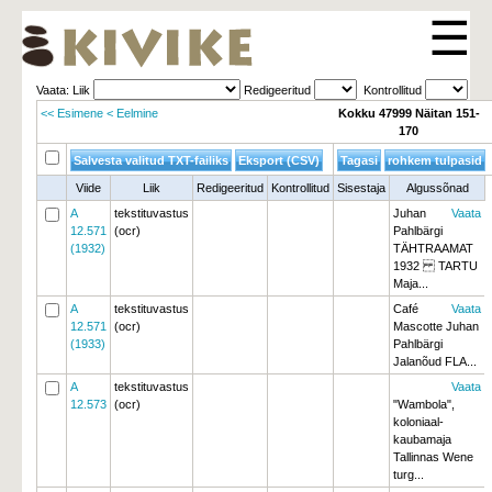
☰
Vaata: Liik 
Redigeeritud 
Kontrollitud 
<< Esimene
< Eelmine
Kokku 47999 Näitan 151-
170
Viide
Liik
Redigeeritud
Kontrollitud
Sisestaja
Algussõnad
A
tekstituvastus
Juhan
Vaata
12.571
(ocr)
Pahlbärgi
(1932)
TÄHTRAAMAT
1932 TARTU
Maja...
A
tekstituvastus
Café
Vaata
12.571
(ocr)
Mascotte Juhan 
(1933)
Pahlbärgi
Jalanõud FLA...
A
tekstituvastus
Vaata
12.573
(ocr)
"Wambola",
koloniaal-
kaubamaja
Tallinnas Wene
turg...