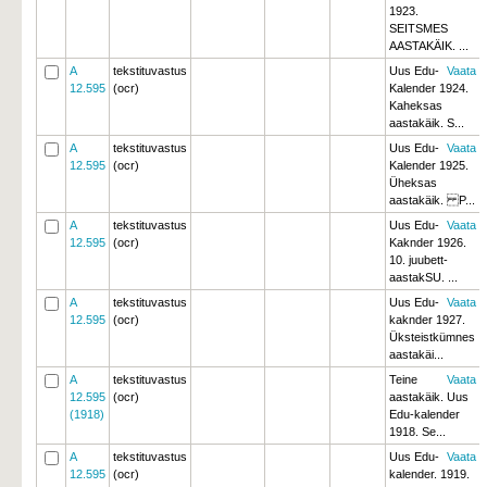
1923. 
SEITSMES
AASTAKÄIK. ...
A
tekstituvastus
Uus Edu-
Vaata
12.595
(ocr)
Kalender 1924.
Kaheksas
aastakäik. S...
A
tekstituvastus
Uus Edu-
Vaata
12.595
(ocr)
Kalender 1925.
Üheksas
aastakäik. P...
A
tekstituvastus
Uus Edu-
Vaata
12.595
(ocr)
Kaknder 1926.
10. juubett-
aastakSU. ...
A
tekstituvastus
Uus Edu-
Vaata
12.595
(ocr)
kaknder 1927.
Üksteistkümnes
aastakäi...
A
tekstituvastus
Teine
Vaata
12.595
(ocr)
aastakäik. Uus
(1918)
Edu-kalender
1918. Se...
A
tekstituvastus
Uus Edu-
Vaata
12.595
(ocr)
kalender. 1919.