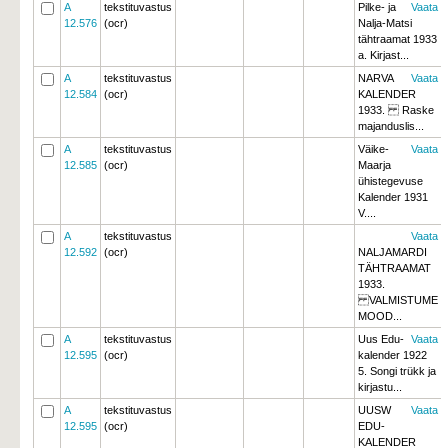
A
tekstituvastus
Pilke- ja
Vaata
12.576
(ocr)
Nalja-Matsi 
tähtraamat 1933
a. Kirjast...
A
tekstituvastus
NARVA
Vaata
12.584
(ocr)
KALENDER 
1933. Raske
majanduslis...
A
tekstituvastus
Väike-
Vaata
12.585
(ocr)
Maarja
ühistegevuse
Kalender 1931 
V....
A
tekstituvastus
Vaata
12.592
(ocr)
NALJAMARDI
TÄHTRAAMAT 
1933.
VALMISTUME 
MOOD...
A
tekstituvastus
Uus Edu-
Vaata
12.595
(ocr)
kalender 1922
5. Songi trükk ja 
kirjastu...
A
tekstituvastus
UUSW
Vaata
12.595
(ocr)
EDU-
KALENDER