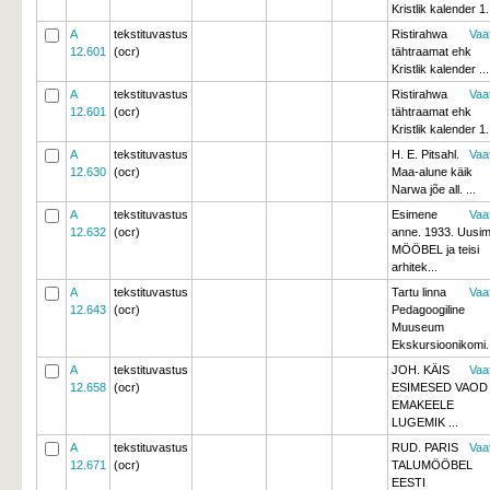
Kristlik kalender 1.
A
tekstituvastus
Ristirahwa 
Vaa
12.601
(ocr)
tähtraamat ehk
Kristlik kalender ...
A
tekstituvastus
Ristirahwa
Vaa
12.601
(ocr)
tähtraamat ehk
Kristlik kalender 1.
A
tekstituvastus
H. E. Pitsahl.
Vaa
12.630
(ocr)
Maa-alune käik 
Narwa jõe all. ...
A
tekstituvastus
Esimene
Vaa
12.632
(ocr)
anne. 1933. Uusi
MÖÖBEL ja teisi
arhitek...
A
tekstituvastus
Tartu linna
Vaa
12.643
(ocr)
Pedagoogiline
Muuseum
Ekskursioonikomi..
A
tekstituvastus
JOH. KÄIS 
Vaa
12.658
(ocr)
ESIMESED VAOD
EMAKEELE 
LUGEMIK ...
A
tekstituvastus
RUD. PARIS
Vaa
12.671
(ocr)
TALUMÖÖBEL 
EESTI 