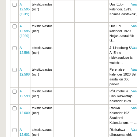
A
tekstituvastus
Uus Edu-
Vaa
12.595
(ocr)
kalender. 1919.
(1919)
Kolmas aastakäik, 
...
A
tekstituvastus
Uus Edu-
Vaa
12.595
(ocr)
kalender 1920.
(1920)
Neljas aastakäik. 
U...
A
tekstituvastus
J. Lindeberg &
Vaa
12.596
(ocr)
A. Enno
riidekaupluse ja
walmisr...
A
tekstituvastus
Perenaise
Vaa
12.598
(ocr)
kalender 1928 Sel
aastal on 366
päewa...
A
tekstituvastus
Põllumehe ja
Vaa
12.599
(ocr)
Linnukaswataja
Kalender 1929 ...
A
tekstituvastus
Rahwa
Vaa
12.600
(ocr)
Kalender 1921
Sisukord:
Kalendarium. — ...
A
tekstituvastus
Ristirahwa
Vaa
12.601
(ocr)
tähtraamat ehk