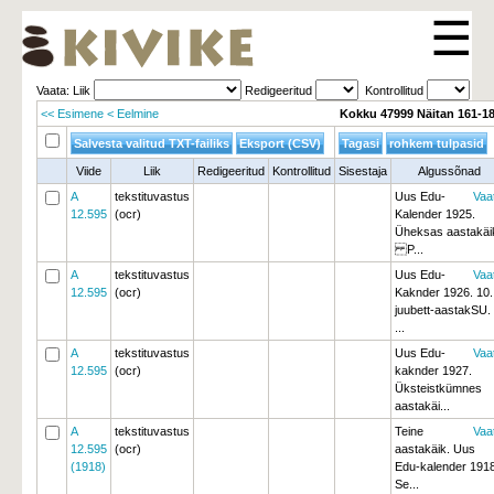
☰
Vaata: Liik 
Redigeeritud 
Kontrollitud 
<< Esimene
< Eelmine
Kokku 47999 Näitan 161-1
Viide
Liik
Redigeeritud
Kontrollitud
Sisestaja
Algussõnad
A
tekstituvastus
Uus Edu-
Vaa
12.595
(ocr)
Kalender 1925.
Üheksas aastakäi
P...
A
tekstituvastus
Uus Edu-
Vaa
12.595
(ocr)
Kaknder 1926. 10.
juubett-aastakSU.
...
A
tekstituvastus
Uus Edu-
Vaa
12.595
(ocr)
kaknder 1927.
Üksteistkümnes
aastakäi...
A
tekstituvastus
Teine
Vaa
12.595
(ocr)
aastakäik. Uus
(1918)
Edu-kalender 1918
Se...