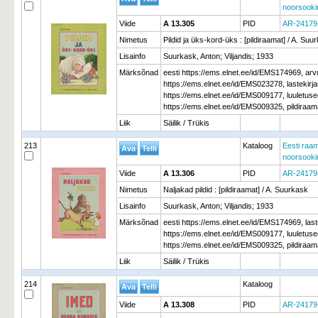
noorsooki
Viide
A 13.305
PID
AR-24179
Nimetus
Pildid ja üks-kord-üks : [pildiraamat] / A. Suu
Lisainfo
Suurkask, Anton; Viljandis; 1933
Märksõnad
eesti https://ems.elnet.ee/id/EMS174969, ar
https://ems.elnet.ee/id/EMS023278, lastekir
https://ems.elnet.ee/id/EMS009177, luuletu
https://ems.elnet.ee/id/EMS009325, pildiraa
Liik
Säilik / Trükis
213
Kataloog
Eesti raam
noorsooki
Viide
A 13.306
PID
AR-24179
Nimetus
Naljakad pildid : [pildiraamat] / A. Suurkask
Lisainfo
Suurkask, Anton; Viljandis; 1933
Märksõnad
eesti https://ems.elnet.ee/id/EMS174969, la
https://ems.elnet.ee/id/EMS009177, luuletu
https://ems.elnet.ee/id/EMS009325, pildiraa
Liik
Säilik / Trükis
214
Kataloog
Viide
A 13.308
PID
AR-24179