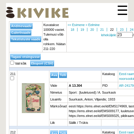
☰
Kuvatakse
<< Esimene
< Eelmine
100000 vastet.
18
19
20
21
22
23
24
Tulemusi võib
leheküljele
olla
rohkem. Näitan
211-220
Vali kõik
211
Kataloog
Eesti raam
noorsooki
Viide
A 13.304
PID
AR-24179
Nimetus
Sport : [luuletused] / A. Suurkask
Lisainfo
Suurkask, Anton; Viljandis; 1933
Märksõnad
eesti https://ems.elnet.ee/id/EMS174969, la
https://ems.elnet.ee/id/EMS009177, luuletu
https://ems.elnet.ee/id/EMS009325, pildiraa
Liik
Säilik / Trükis
212
Kataloog
Eesti raam