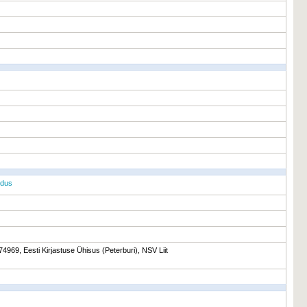
ndus
4969, Eesti Kirjastuse Ühisus (Peterburi), NSV Liit