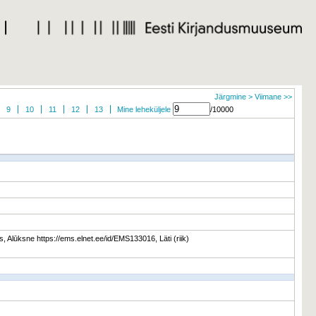
Järgmine >
Viimane >>
9
10
11
12
13
Mine leheküljele
/10000
, Alūksne https://ems.elnet.ee/id/EMS133016, Läti (riik)