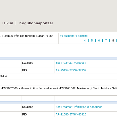
|
|
Isikud
Kogukonnaportaal
 Tulemusi võib olla rohkem. Näitan 71-80
<< Esimene
< Eelmine
4
5
6
7
8
Kataloog
Eesti raamat : Väliseesti
PID
AR-25154-37732-97937
hikiri
/id/EMS002000, väliseesti https://ems.elnet.ee/id/EMS021662, Marienburgi Eesti Hariduse Selts
Kataloog
Eesti raamat : Põhikirjad ja seadused
PID
AR-21088-37484-83925