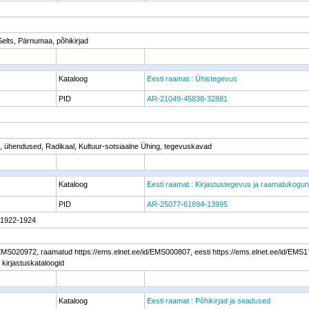
Selts, Pärnumaa, põhikirjad
Kataloog
Eesti raamat : Ühistegevus
PID
AR-21049-45838-32881
nid, ühendused, Radikaal, Kultuur-sotsiaalne Ühing, tegevuskavad
Kataloog
Eesti raamat : Kirjastustegevus ja raamatukogu
PID
AR-25077-61894-13995
: 1922-1924
/EMS020972, raamatud https://ems.elnet.ee/id/EMS000807, eesti https://ems.elnet.ee/id/EMS17
 kirjastuskataloogid
Kataloog
Eesti raamat : Põhikirjad ja seadused