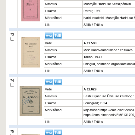
Nimetus
Mustajõe Hariduse Seltsi põhikiri
Lisainfo
Pärnu; 1930
Märksõnad
haridusseltsid, Mustajõe Hariduse 
Liik
Säilik / Trükis
73
Viide
A 11.589
Nimetus
Meie kandvamad ideed : eeskava
Lisainfo
Tallinn; 1930
Märksõnad
ühingud, poliitilised organisatsioo
Liik
Säilik / Trükis
74
Viide
A 11.629
Nimetus
Eesti Kirjastuse Ühisuse kataloog 
Lisainfo
Leningrad; 1924
Märksõnad
kirjastused https://ems.elnet.ee/id
https://ems.elnet.ee/id/EMS131700,
Liik
Säilik / Trükis
75