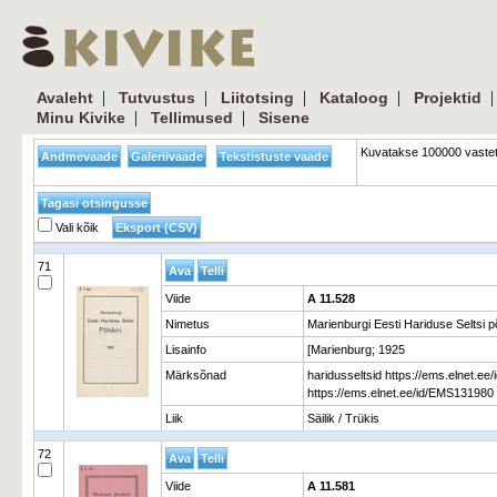
|
|
|
|
Avaleht
Tutvustus
Liitotsing
Kataloog
Projektid
|
|
Minu Kivike
Tellimused
Sisene
Kuvatakse 100000 vastet.
Vali kõik
71
Viide
A 11.528
Nimetus
Marienburgi Eesti Hariduse Seltsi põ
Lisainfo
[Marienburg; 1925
Märksõnad
haridusseltsid https://ems.elnet.ee
https://ems.elnet.ee/id/EMS131980
Liik
Säilik / Trükis
72
Viide
A 11.581