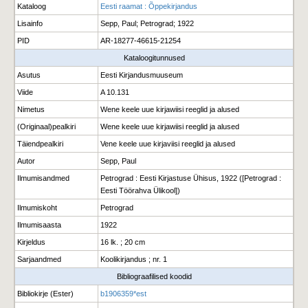
Kataloog
Eesti raamat : Õppekirjandus
Lisainfo
Sepp, Paul; Petrograd; 1922
PID
AR-18277-46615-21254
Kataloogitunnused
Asutus
Eesti Kirjandusmuuseum
Viide
A 10.131
Nimetus
Wene keele uue kirjawiisi reeglid ja alused
(Originaal)pealkiri
Wene keele uue kirjawiisi reeglid ja alused
Täiendpealkiri
Vene keele uue kirjaviisi reeglid ja alused
Autor
Sepp, Paul
Ilmumisandmed
Petrograd : Eesti Kirjastuse Ühisus, 1922 ([Petrograd :
Eesti Töörahva Ülikool])
Ilmumiskoht
Petrograd
Ilmumisaasta
1922
Kirjeldus
16 lk. ; 20 cm
Sarjaandmed
Koolikirjandus ; nr. 1
Bibliograafilised koodid
Bibliokirje (Ester)
b1906359*est