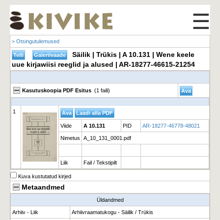
☰
> Otsingutulemused
Säilik | Trükis | A 10.131 | Wene keele
uue kirjawiisi reeglid ja alused | AR-18277-46615-21254
Kasutuskoopia PDF Esitus
(1 faili)
1
Viide
A 10.131
PID
AR-18277-46778-48021
Nimetus
A_10_131_0001.pdf
Liik
Fail / Tekstipilt
Kuva kustutatud kirjed
Metaandmed
Üldandmed
Arhiiv - Liik
Arhiivraamatukogu - Säilik / Trükis