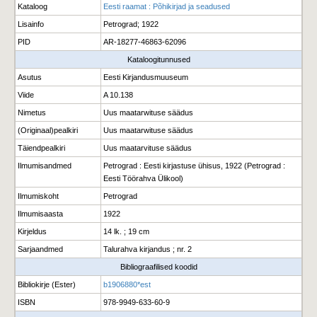
Kataloog
Eesti raamat : Põhikirjad ja seadused
Lisainfo
Petrograd; 1922
PID
AR-18277-46863-62096
Kataloogitunnused
Asutus
Eesti Kirjandusmuuseum
Viide
A 10.138
Nimetus
Uus maatarwituse säädus
(Originaal)pealkiri
Uus maatarwituse säädus
Täiendpealkiri
Uus maatarvituse säädus
Ilmumisandmed
Petrograd : Eesti kirjastuse ühisus, 1922 (Petrograd :
Eesti Töörahva Ülikool)
Ilmumiskoht
Petrograd
Ilmumisaasta
1922
Kirjeldus
14 lk. ; 19 cm
Sarjaandmed
Talurahva kirjandus ; nr. 2
Bibliograafilised koodid
Bibliokirje (Ester)
b1906880*est
ISBN
978-9949-633-60-9