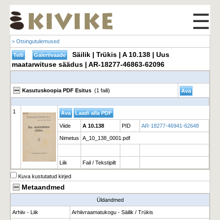
☰
> Otsingutulemused
Säilik | Trükis | A 10.138 | Uus
maatarwituse säädus | AR-18277-46863-62096
Kasutuskoopia PDF Esitus
(1 faili)
1
Viide
A 10.138
PID
AR-18277-46941-62648
Nimetus
A_10_138_0001.pdf
Liik
Fail / Tekstipilt
Kuva kustutatud kirjed
Metaandmed
Üldandmed
Arhiiv - Liik
Arhiivraamatukogu - Säilik / Trükis