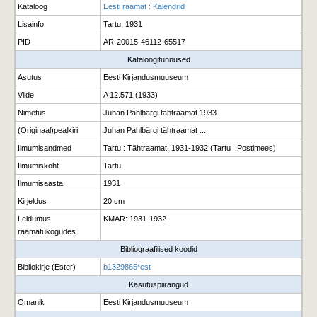
Kataloog
Eesti raamat : Kalendrid
Lisainfo
Tartu; 1931
PID
AR-20015-46112-65517
Kataloogitunnused
Asutus
Eesti Kirjandusmuuseum
Viide
A 12.571 (1933)
Nimetus
Juhan Pahlbärgi tähtraamat 1933
(Originaal)pealkiri
Juhan Pahlbärgi tähtraamat ...
Ilmumisandmed
Tartu : Tähtraamat, 1931-1932 (Tartu : Postimees)
Ilmumiskoht
Tartu
Ilmumisaasta
1931
Kirjeldus
20 cm
Leidumus
KMAR: 1931-1932
raamatukogudes
Bibliograafilised koodid
Bibliokirje (Ester)
b1329865*est
Kasutuspiirangud
Omanik
Eesti Kirjandusmuuseum