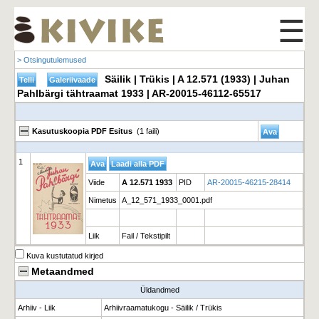
☰
> Otsingutulemused
Säilik | Trükis | A 12.571 (1933) | Juhan
Pahlbärgi tähtraamat 1933 | AR-20015-46112-65517
Kasutuskoopia PDF Esitus
(1 faili)
1
Viide
A 12.571 1933
PID
AR-20015-46215-28414
Nimetus
A_12_571_1933_0001.pdf
Liik
Fail / Tekstipilt
Kuva kustutatud kirjed
Metaandmed
Üldandmed
Arhiiv - Liik
Arhiivraamatukogu - Säilik / Trükis