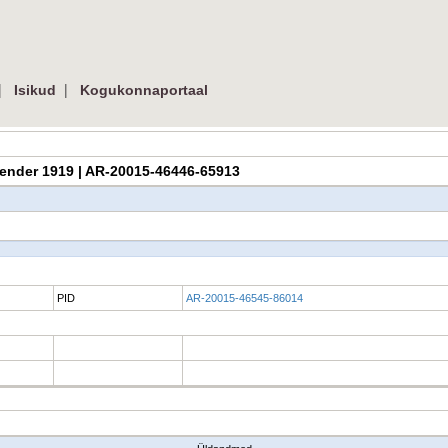
|
|
Isikud
Kogukonnaportaal
kalender 1919 | AR-20015-46446-65913
PID
AR-20015-46545-86014