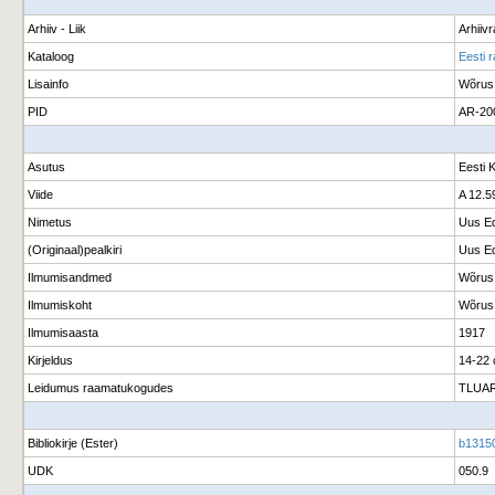
Arhiiv - Liik
Arhiiv
Kataloog
Eesti 
Lisainfo
Wõrus
PID
AR-20
Asutus
Eesti 
Viide
A 12.5
Nimetus
Uus Ed
(Originaal)pealkiri
Uus Ed
Ilmumisandmed
Wõrus 
Ilmumiskoht
Wõrus
Ilmumisaasta
1917
Kirjeldus
14-22
Leidumus raamatukogudes
TLUAR
Bibliokirje (Ester)
b1315
UDK
050.9