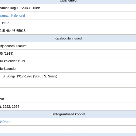
Üldandmed
raamatukogu - Säilik / Trükis
raamat : Kalendrid
; 1917
015-46446-65913
Kataloogitunnused
Kirjandusmuuseum
95 (1919)
u-kalender 1919
u-kalender ...
: S. Songi, 1917-1926 (Võru : S. Songi)
 cm
: 1922, 1924
Bibliograafilised koodid
040*est