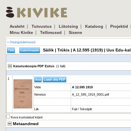
|
|
|
|
Avaleht
Tutvustus
Liitotsing
Kataloog
Projektid
|
|
Minu Kivike
Tellimused
Sisene
> Otsingutulemused
Säilik | Trükis | A 12.595 (1919) | Uus Edu-
Kasutuskoopia PDF Esitus
(1 faili)
1
Viide
A 12.595 1919
Nimetus
A_12_595_1919_0001.pdf
Liik
Fail / Tekstipilt
Kuva kustutatud kirjed
Metaandmed