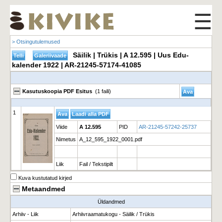
☰
> Otsingutulemused
Säilik | Trükis | A 12.595 | Uus Edu-
kalender 1922 | AR-21245-57174-41085
Kasutuskoopia PDF Esitus
(1 faili)
1
Viide
A 12.595
PID
AR-21245-57242-25737
Nimetus
A_12_595_1922_0001.pdf
Liik
Fail / Tekstipilt
Kuva kustutatud kirjed
Metaandmed
Üldandmed
Arhiiv - Liik
Arhiivraamatukogu - Säilik / Trükis