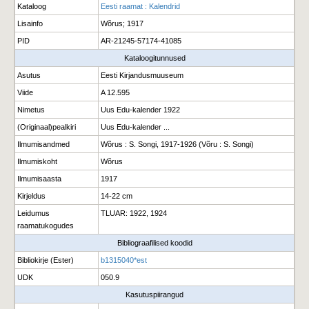
Kataloog
Eesti raamat : Kalendrid
Lisainfo
Wõrus; 1917
PID
AR-21245-57174-41085
Kataloogitunnused
Asutus
Eesti Kirjandusmuuseum
Viide
A 12.595
Nimetus
Uus Edu-kalender 1922
(Originaal)pealkiri
Uus Edu-kalender ...
Ilmumisandmed
Wõrus : S. Songi, 1917-1926 (Võru : S. Songi)
Ilmumiskoht
Wõrus
Ilmumisaasta
1917
Kirjeldus
14-22 cm
Leidumus
TLUAR: 1922, 1924
raamatukogudes
Bibliograafilised koodid
Bibliokirje (Ester)
b1315040*est
UDK
050.9
Kasutuspiirangud