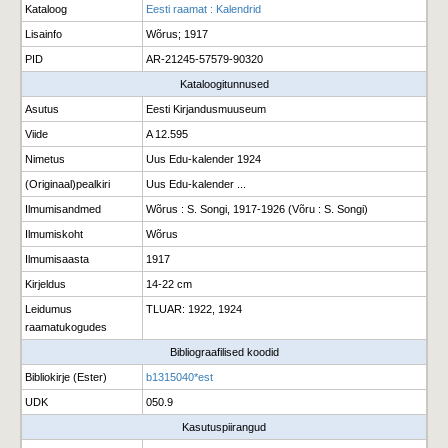
Kataloog
Eesti raamat : Kalendrid
Lisainfo
Wõrus; 1917
PID
AR-21245-57579-90320
Kataloogitunnused
Asutus
Eesti Kirjandusmuuseum
Viide
A 12.595
Nimetus
Uus Edu-kalender 1924
(Originaal)pealkiri
Uus Edu-kalender ...
Ilmumisandmed
Wõrus : S. Songi, 1917-1926 (Võru : S. Songi)
Ilmumiskoht
Wõrus
Ilmumisaasta
1917
Kirjeldus
14-22 cm
Leidumus
TLUAR: 1922, 1924
raamatukogudes
Bibliograafilised koodid
Bibliokirje (Ester)
b1315040*est
UDK
050.9
Kasutuspiirangud