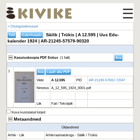
☰
> Otsingutulemused
Säilik | Trükis | A 12.595 | Uus Edu-
kalender 1924 | AR-21245-57579-90320
Kasutuskoopia PDF Esitus
(1 faili)
1
Viide
A 12.595
PID
AR-21245-57602-72047
Nimetus
A_12_595_1924_0001.pdf
Liik
Fail / Tekstipilt
Kuva kustutatud kirjed
Metaandmed
Üldandmed
Arhiiv - Liik
Arhiivraamatukogu - Säilik / Trükis