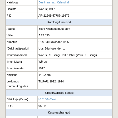
Kataloog
Eesti raamat : Kalendrid
Lisainfo
Wõrus; 1917
PID
AR-21245-57787-19872
Kataloogitunnused
Asutus
Eesti Kirjandusmuuseum
Viide
A 12.595
Nimetus
Uus Edu-kalender 1925
(Originaal)pealkiri
Uus Edu-kalender ...
Ilmumisandmed
Wõrus : S. Songi, 1917-1926 (Võru : S. Songi)
Ilmumiskoht
Wõrus
Ilmumisaasta
1917
Kirjeldus
14-22 cm
Leidumus
TLUAR: 1922, 1924
raamatukogudes
Bibliograafilised koodid
Bibliokirje (Ester)
b1315040*est
UDK
050.9
Kasutuspiirangud