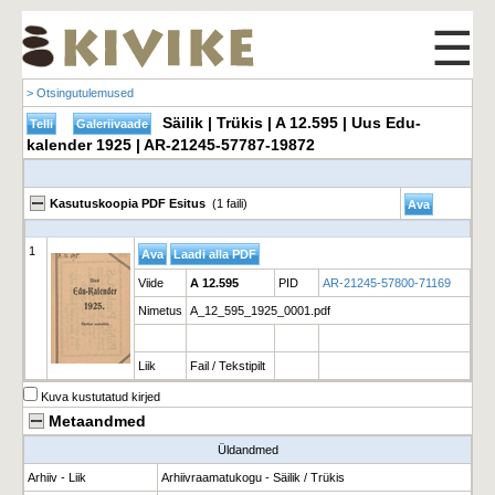
☰
> Otsingutulemused
Säilik | Trükis | A 12.595 | Uus Edu-
kalender 1925 | AR-21245-57787-19872
Kasutuskoopia PDF Esitus
(1 faili)
1
Viide
A 12.595
PID
AR-21245-57800-71169
Nimetus
A_12_595_1925_0001.pdf
Liik
Fail / Tekstipilt
Kuva kustutatud kirjed
Metaandmed
Üldandmed
Arhiiv - Liik
Arhiivraamatukogu - Säilik / Trükis