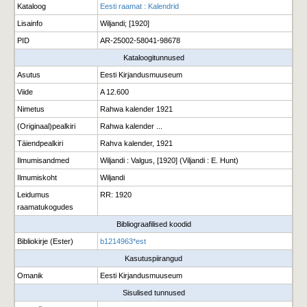
Kataloog
Eesti raamat : Kalendrid
Lisainfo
Wiljandi; [1920]
PID
AR-25002-58041-98678
Kataloogitunnused
Asutus
Eesti Kirjandusmuuseum
Viide
A 12.600
Nimetus
Rahwa kalender 1921
(Originaal)pealkiri
Rahwa kalender ...
Täiendpealkiri
Rahva kalender, 1921
Ilmumisandmed
Wiljandi : Valgus, [1920] (Viljandi : E. Hunt)
Ilmumiskoht
Wiljandi
Leidumus
RR: 1920
raamatukogudes
Bibliograafilised koodid
Bibliokirje (Ester)
b1214963*est
Kasutuspiirangud
Omanik
Eesti Kirjandusmuuseum
Sisulised tunnused