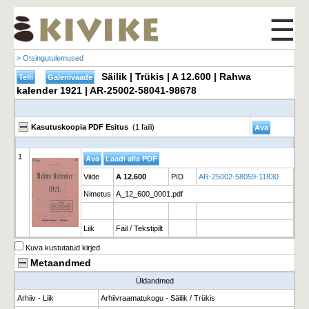
☰
> Otsingutulemused
Säilik | Trükis | A 12.600 | Rahwa
kalender 1921 | AR-25002-58041-98678
Kasutuskoopia PDF Esitus
(1 faili)
1
Viide
A 12.600
PID
AR-25002-58059-11830
Nimetus
A_12_600_0001.pdf
Liik
Fail / Tekstipilt
Kuva kustutatud kirjed
Metaandmed
Üldandmed
Arhiiv - Liik
Arhiivraamatukogu - Säilik / Trükis