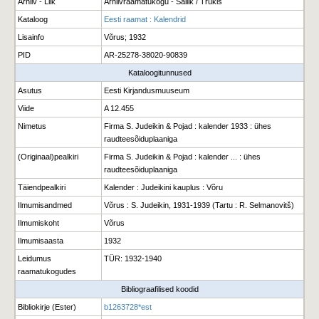
Arhiiv - Liik
Arhiivraamatukogu - Säilik / Trükis
Kataloog
Eesti raamat : Kalendrid
Lisainfo
Võrus; 1932
PID
AR-25278-38020-90839
Kataloogitunnused
Asutus
Eesti Kirjandusmuuseum
Viide
A 12.455
Nimetus
Firma S. Judeikin & Pojad : kalender 1933 : ühes
raudteesõiduplaaniga
(Originaal)pealkiri
Firma S. Judeikin & Pojad : kalender ... : ühes
raudteesõiduplaaniga
Täiendpealkiri
Kalender : Judeikini kauplus : Võru
Ilmumisandmed
Võrus : S. Judeikin, 1931-1939 (Tartu : R. Selmanovitš)
Ilmumiskoht
Võrus
Ilmumisaasta
1932
Leidumus
TÜR: 1932-1940
raamatukogudes
Bibliograafilised koodid
Bibliokirje (Ester)
b1263728*est