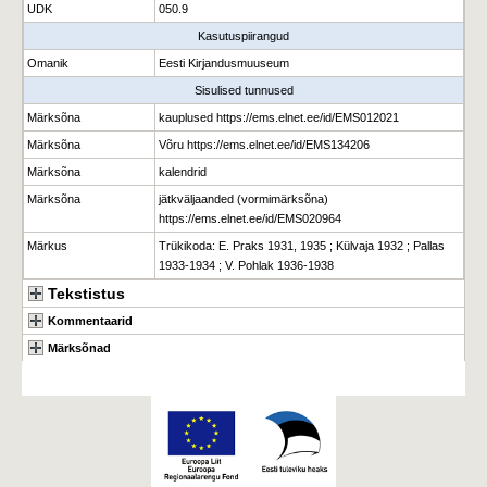
UDK
050.9
Kasutuspiirangud
Omanik
Eesti Kirjandusmuuseum
Sisulised tunnused
Märksõna
kauplused https://ems.elnet.ee/id/EMS012021
Märksõna
Võru https://ems.elnet.ee/id/EMS134206
Märksõna
kalendrid
Märksõna
jätkväljaanded (vormimärksõna)
https://ems.elnet.ee/id/EMS020964
Märkus
Trükikoda: E. Praks 1931, 1935 ; Külvaja 1932 ; Pallas
1933-1934 ; V. Pohlak 1936-1938
Tekstistus
Kommentaarid
Märksõnad