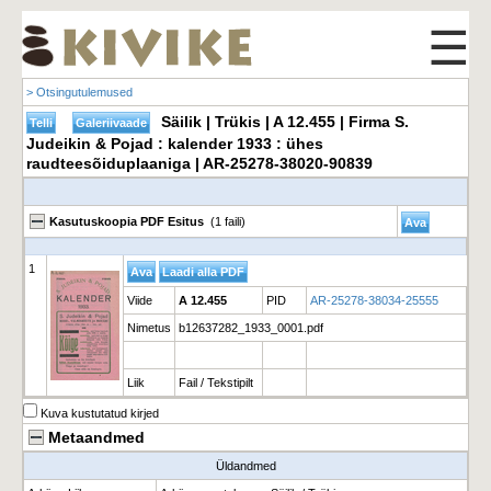
☰
> Otsingutulemused
Säilik | Trükis | A 12.455 | Firma S.
Judeikin & Pojad : kalender 1933 : ühes
raudteesõiduplaaniga | AR-25278-38020-90839
Kasutuskoopia PDF Esitus
(1 faili)
1
Viide
A 12.455
PID
AR-25278-38034-25555
Nimetus
b12637282_1933_0001.pdf
Liik
Fail / Tekstipilt
Kuva kustutatud kirjed
Metaandmed
Üldandmed