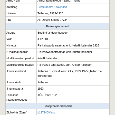
Arhiiv - Liik
Arhiivraamatukogu - Säilik / Trükis
Kataloog
Eesti raamat : Kalendrid
Lisainfo
Tallinnas; 1923-1925
PID
AR-26095-54865-07734
Kataloogitunnused
Asutus
Eesti Kirjandusmuuseum
Viide
A 12.601
Nimetus
Ristirahwa tähtraamat, ehk, Kristlik kalender 1926
(Originaal)pealkiri
Ristirahwa tähtraamat, ehk, Kristlik kalender ...
Modifitseeritud pealkiri
Kristlik kalender
Modifitseeritud pealkiri
Ristirahva tähtraamat, ehk, Kristlik kalender
Ilmumisandmed
Tallinnas : Eesti Misjoni Selts, 1923-1925 (Tallinn : W.
Ehrenpreis)
Ilmumiskoht
Tallinnas
Ilmumisaasta
1923
Leidumus
TÜR: 1923-1925
raamatukogudes
Bibliograafilised koodid
Bibliokirje (Ester)
b1271409*est