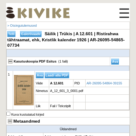
☰
> Otsingutulemused
Säilik | Trükis | A 12.601 | Ristirahwa
tähtraamat, ehk, Kristlik kalender 1926 | AR-26095-54865-
07734
Kasutuskoopia PDF Esitus
(1 faili)
1
Viide
A 12.601
PID
AR-26095-54864-39155
Nimetus
A_12_601_3_0001.pdf
Liik
Fail / Tekstipilt
Kuva kustutatud kirjed
Metaandmed
Üldandmed