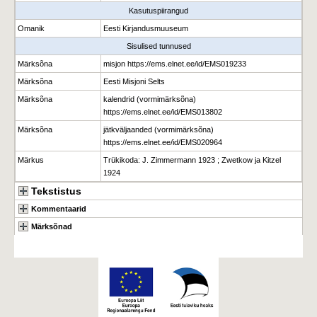
Kasutuspiirangud
Omanik
Eesti Kirjandusmuuseum
Sisulised tunnused
Märksõna
misjon https://ems.elnet.ee/id/EMS019233
Märksõna
Eesti Misjoni Selts
Märksõna
kalendrid (vormimärksõna)
https://ems.elnet.ee/id/EMS013802
Märksõna
jätkväljaanded (vormimärksõna)
https://ems.elnet.ee/id/EMS020964
Märkus
Trükikoda: J. Zimmermann 1923 ; Zwetkow ja Kitzel
1924
Tekstistus
Kommentaarid
Märksõnad