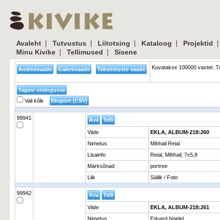
|
|
|
|
Avaleht
Tutvustus
Liitotsing
Kataloog
Projektid
|
|
Minu Kivike
Tellimused
Sisene
Kuvatakse 100000 vastet. Tu
Vali kõik
99941
Viide
EKLA, ALBUM-218:260
Nimetus
Mihhail Reial
Lisainfo
Reial, Mihhail; 7x5,8
Märksõnad
portree
Liik
Säilik / Foto
99942
Viide
EKLA, ALBUM-218:261
Nimetus
Eduard Naidel