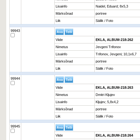
Lisainfo
Naidel, Eduard; 8x5,3
Märksõnad
portree
Liik
Säilik / Foto
99943
Viide
EKLA, ALBUM-218:262
Nimetus
Jevgeni Trifonov
Lisainfo
Trifonov, Jevgeni; 10,1x6,7
Märksõnad
portree
Liik
Säilik / Foto
99944
Viide
EKLA, ALBUM-218:263
Nimetus
Dmitri Kljujev
Lisainfo
Kljujev; 5,8x4,2
Märksõnad
portree
Liik
Säilik / Foto
99945
Viide
EKLA, ALBUM-218:264