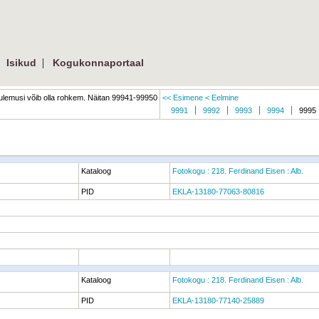
|
|
Isikud
Kogukonnaportaal
lemusi võib olla rohkem. Näitan 99941-99950
<< Esimene
< Eelmine
9991
9992
9993
9994
9995
Kataloog
Fotokogu : 218. Ferdinand Eisen : Alb.
PID
EKLA-13180-77063-80816
Kataloog
Fotokogu : 218. Ferdinand Eisen : Alb.
PID
EKLA-13180-77140-25889