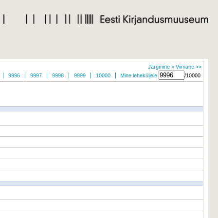
Järgmine >
Viimane >>
9996
9997
9998
9999
10000
Mine leheküljele
/10000