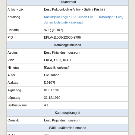
Üldandmed
Arhiiv - Liik
Eesti Kultuurilooline Arhiiv - Säilik / Käsikiri
Kataloog
Käsikirjade kogu : 163. Juhan Liiv : II. Käsikirjad : Liiv'i,
Juhan luuletuste käsikirjad
Lisainfo
47 l.; [1910?]
PID
EKLA-11068-22033-9796
Kataloogitunnused
Asutus
Eesti Kirjandusmuuseum
Viide
EKLA, f 163, m 4:1
Nimetus
[Kaustik luuletusi]
Autor
Liiv, Juhan
Ajakate
[1910?]
Algusaeg
01.01.1910
Lõpuaeg
31.12.1910
Säilitusüksus
4:1
Kasutuspiirangud
Omanik
Eesti Kirjandusmuuseum
Säiliku säilitamistunnused