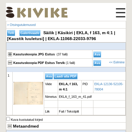
☰
> Otsingutulemused
Säilik | Käsikiri | EKLA, f 163, m 4:1 |
[Kaustik luuletusi] | EKLA-11068-22033-9796
Kasutuskoopia JPG Esitus
(37 faili)
<< Eelmine
Kasutuskoopia PDF Esitus Tervik
(1 faili)
1
Viide
EKLA, f 163,
PID
EKLA-12136-52105-
m 4:1
78004
Nimetus
EKLA_f_163_m_41.pdf
Liik
Fail / Tekstipilt
Kuva kustutatud kirjed
Metaandmed