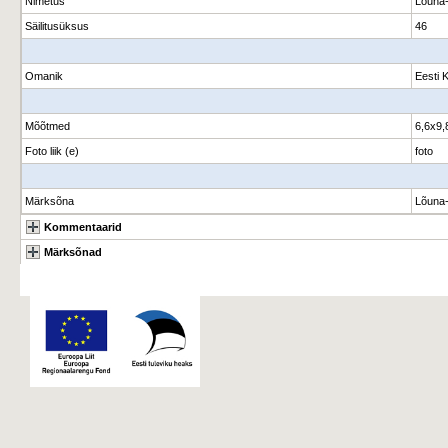
Nimetus
Lõuna-
Säilitusüksus
46
Omanik
Eesti 
Mõõtmed
6,6x9,
Foto liik (e)
foto
Märksõna
Lõuna-
Kommentaarid
Märksõnad