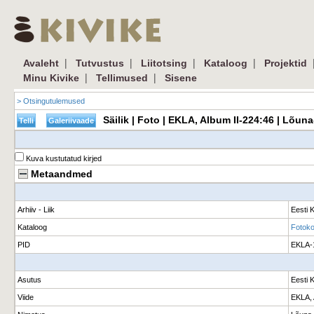
|
|
|
|
Avaleht
Tutvustus
Liitotsing
Kataloog
Projektid
|
|
Minu Kivike
Tellimused
Sisene
> Otsingutulemused
Säilik | Foto | EKLA, Album II-224:46 | Lõu
Kuva kustutatud kirjed
Metaandmed
Arhiiv - Liik
Eesti K
Kataloog
Fotokog
PID
EKLA-
Asutus
Eesti 
Viide
EKLA, 