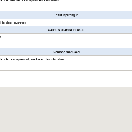
Rootsi eestlaste suvepäev Frostavallenis
Kasutuspiirangud
Kirjandusmuuseum
Säiliku säilitamistunnused
8
Sisulised tunnused
Rootsi, suvepäevad, eestlased, Frostavallen