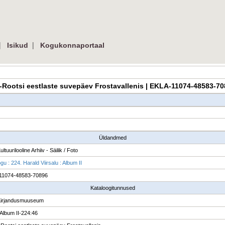
|
|
Isikud
Kogukonnaportaal
na-Rootsi eestlaste suvepäev Frostavallenis | EKLA-11074-48583-7
Üldandmed
ultuurilooline Arhiiv - Säilik / Foto
u : 224. Harald Viirsalu : Album II
11074-48583-70896
Kataloogitunnused
Kirjandusmuuseum
Album II-224:46