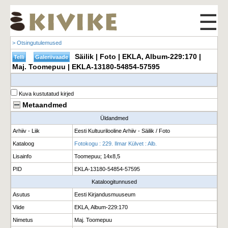
☰
> Otsingutulemused
Säilik | Foto | EKLA, Album-229:170 |
Maj. Toomepuu | EKLA-13180-54854-57595
Kuva kustutatud kirjed
Metaandmed
Üldandmed
Arhiiv - Liik
Eesti Kultuurilooline Arhiiv - Säilik / Foto
Kataloog
Fotokogu : 229. Ilmar Külvet : Alb.
Lisainfo
Toomepuu; 14x8,5
PID
EKLA-13180-54854-57595
Kataloogitunnused
Asutus
Eesti Kirjandusmuuseum
Viide
EKLA, Album-229:170
Nimetus
Maj. Toomepuu