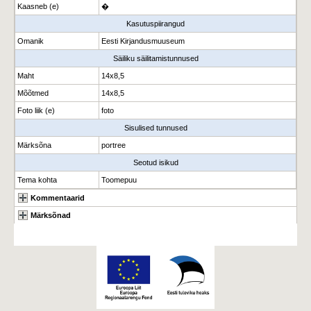
Kaasneb (e)
�
Kasutuspiirangud
Omanik
Eesti Kirjandusmuuseum
Säiliku säilitamistunnused
Maht
14x8,5
Mõõtmed
14x8,5
Foto liik (e)
foto
Sisulised tunnused
Märksõna
portree
Seotud isikud
Tema kohta
Toomepuu
Kommentaarid
Märksõnad