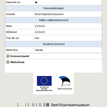
Kaasneb (e)
�
Kasutuspiirangud
Omanik
Eesti Kirjandusmuuseum
Säiliku säilitamistunnused
Maht
13,5x9,5
Mõõtmed
13,5x9,5
Foto liik (e)
foto
Sisulised tunnused
Märksõna
Sakala
Kommentaarid
Märksõnad