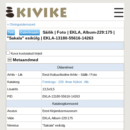
☰
> Otsingutulemused
Säilik | Foto | EKLA, Album-229:175 |
"Sakala" esikülg | EKLA-13180-55616-14263
Kuva kustutatud kirjed
Metaandmed
Üldandmed
Arhiiv - Liik
Eesti Kultuurilooline Arhiiv - Säilik / Foto
Kataloog
Fotokogu : 229. Ilmar Külvet : Alb.
Lisainfo
13,5x9,5
PID
EKLA-13180-55616-14263
Kataloogitunnused
Asutus
Eesti Kirjandusmuuseum
Viide
EKLA, Album-229:175
Nimetus
"Sakala" esikülg