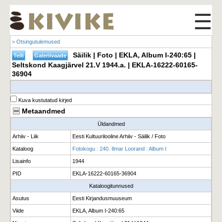
☰
> Otsingutulemused
Säilik | Foto | EKLA, Album I-240:65 |
Seltskond Kaagjärvel 21.V 1944.a. | EKLA-16222-60165-
36904
Kuva kustutatud kirjed
Metaandmed
Üldandmed
Arhiiv - Liik
Eesti Kultuurilooline Arhiiv - Säilik / Foto
Kataloog
Fotokogu : 240. Ilmar Loorand : Album I
Lisainfo
1944
PID
EKLA-16222-60165-36904
Kataloogitunnused
Asutus
Eesti Kirjandusmuuseum
Viide
EKLA, Album I-240:65