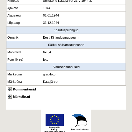
Nimetus
Seltskond Kaagjärvel 21.V 1944.a.
Ajakate
1944
Algusaeg
01.01.1944
Lõpuaeg
31.12.1944
Kasutuspiirangud
Omanik
Eesti Kirjandusmuuseum
Säiliku säilitamistunnused
Mõõtmed
6x8,4
Foto liik (e)
foto
Sisulised tunnused
Märksõna
grupifoto
Märksõna
Kaagjärve
Kommentaarid
Märksõnad