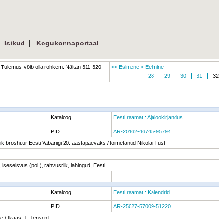
|
|
Isikud
Kogukonnaportaal
Tulemusi võib olla rohkem. Näitan 311-320
<< Esimene
< Eelmine
28
29
30
31
32
Kataloog
Eesti raamat : Ajalookirjandus
PID
AR-20162-46745-95794
ik broshüür Eesti Vabariigi 20. aastapäevaks / toimetanud Nikolai Tust
seseisvus (pol.), rahvusriik, lahingud, Eesti
Kataloog
Eesti raamat : Kalendrid
PID
AR-25027-57009-51220
e / [kaas: J. Jensen]