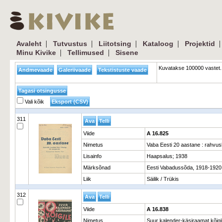
|
|
|
|
Avaleht
Tutvustus
Liitotsing
Kataloog
Projektid
|
|
Minu Kivike
Tellimused
Sisene
Kuvatakse 100000 vastet. 
Vali kõik
311
Viide
A 16.825
Nimetus
Vaba Eesti 20 aastane : rahvusl
Lisainfo
Haapsalus; 1938
Märksõnad
Eesti Vabadussõda, 1918-1920, i
Liik
Säilik / Trükis
312
Viide
A 16.838
Nimetus
Suur kalender-käsiraamat kõigil