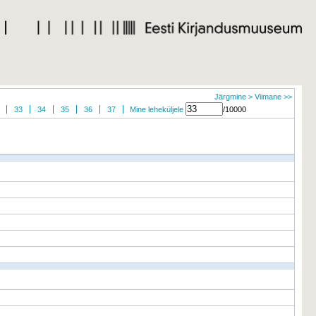
Järgmine >
Viimane >>
33
34
35
36
37
Mine leheküljele
/10000