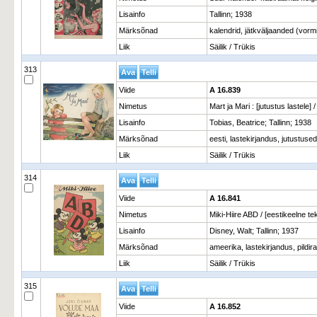
Lisainfo
Tallinn; 1938
Märksõnad
kalendrid, jätkväljaanded (vor
Liik
Säilik / Trükis
313
Viide
A 16.839
Nimetus
Mart ja Mari : [jutustus lastele] /
Lisainfo
Tobias, Beatrice; Tallinn; 1938
Märksõnad
eesti, lastekirjandus, jutustused
Liik
Säilik / Trükis
314
Viide
A 16.841
Nimetus
Miki-Hiire ABD / [eestikeelne te
Lisainfo
Disney, Walt; Tallinn; 1937
Märksõnad
ameerika, lastekirjandus, pildi
Liik
Säilik / Trükis
315
Viide
A 16.852