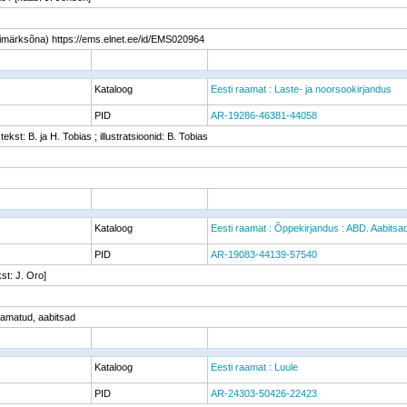
mimärksõna) https://ems.elnet.ee/id/EMS020964
Kataloog
Eesti raamat : Laste- ja noorsookirjandus
PID
AR-19286-46381-44058
 tekst: B. ja H. Tobias ; illustratsioonid: B. Tobias
Kataloog
Eesti raamat : Õppekirjandus : ABD. Aabitsa
PID
AR-19083-44139-57540
kst: J. Oro]
raamatud, aabitsad
Kataloog
Eesti raamat : Luule
PID
AR-24303-50426-22423