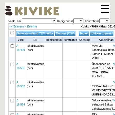
☰
Vaata: Liik 
Redigeeritud 
Kontrollitud 
<< Esimene
< Eelmine
Kokku 47999 Näitan 361-
Viide
Liik
Redigeeritud
Kontrollitud
Sisestaja
Algussõnad
A
tekstituvastus
MAAILM
V
18.499
(ocr)
Lähemal ajal ilmub:
James L. Mursell
VOOL...
A
tekstituvastus
Ühenduses on
V
18.581
(ocr)
jõud! ÜENÜ VALG
OSAKONNA
FINANT...
A
tekstituvastus
V
18.582
(ocr)
ERAVÄLJAANNE.
VÄIKEKORTERITE
ÜÜRIHINDADE kor
A
tekstituvastus
Saksa ametlikud
V
18.584
(ocr)
seletused Saksa
vaheleastumise ko.
A
tekstituvastus
ETK
V